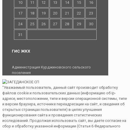
10
11
12
13
14
15
16
17
18
19
20
21
22
23
24
25
26
27
28
29
30
31
ГИС ЖКХ
Администрация Курджиновского сельского
поселения
"Уважаемый пользователь, данный сайт производит обработку
файлов cookie и пользовательских данных (информацию об ip-
адресе, местоположении, типе и версии операционной системы, типе
и версии браузера, источнике переадресации на сайт, и сведения об
открытых страницах пользователя) в целях улучшения
функционирования сайта и проведения статистических
исследований. Продолжая использовать сайт, вы даете согласие на
сбор и обработку указанной информации (Статья 6 Федерального