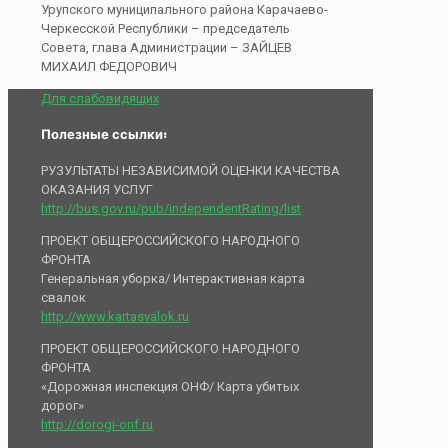
Урупского муниципального района Карачаево-
Черкесской Республики – председатель
Совета, глава Администрации – ЗАЙЦЕВ
МИХАИЛ ФЕДОРОВИЧ
Для слабовидящих
Полезные ссылки:
РУЗУЛЬТАТЫ НЕЗАВИСИМОЙ ОЦЕНКИ КАЧЕСТВА
ОКАЗАНИЯ УСЛУГ
http://bus.gov.ru/pub/independentRating/list
ПРОЕКТ ОБЩЕРОССИЙСКОГО НАРОДНОГО
ФРОНТА
Генеральная уборка/ Интерактивная карта
свалок
http://www.kartasvalok.ru
ПРОЕКТ ОБЩЕРОССИЙСКОГО НАРОДНОГО
ФРОНТА
«Дорожная инспекция ОНФ/ Карта убитых
дорог»
http://dorogi-onf.ru