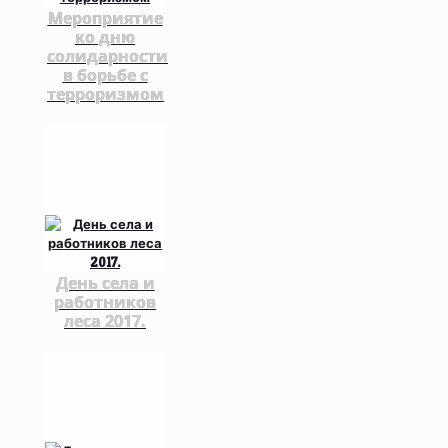
Мероприятие
ко дню
солидарности
в борьбе с
терроризмом
День села и
работников
леса 2017.