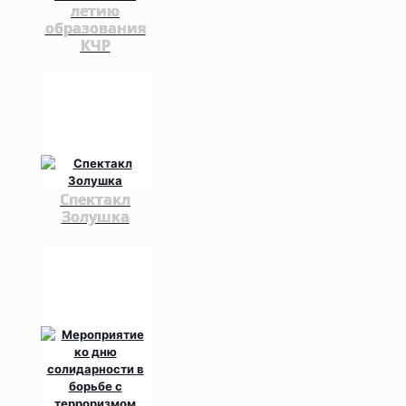
летию
образования
КЧР
Спектакл
Золушка