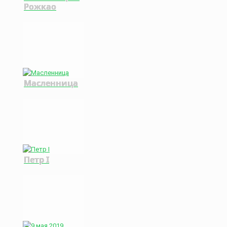
Рожкао
Масленница
Петр I