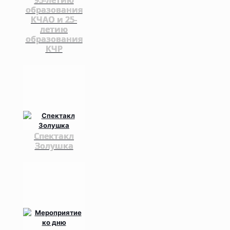
образования
КЧАО и 25-
летию
образования
КЧР
Спектакл
Золушка