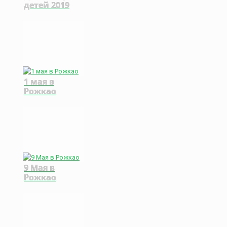
детей 2019
1 мая в
Рожкао
9 Мая в
Рожкао