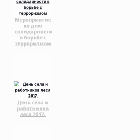
Мероприятие
ко дню
солидарности
в борьбе с
терроризмом
День села и
работников
леса 2017.