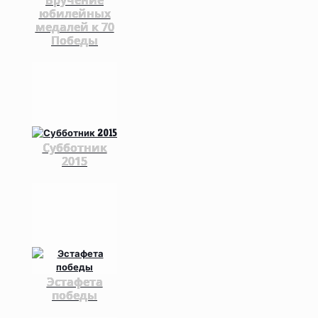
Вручение
юбилейных
медалей к 70
Победы
Субботник
2015
Эстафета
победы