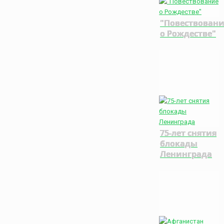
"Повествован
о Рождестве"
75-лет снятия
блокады
Ленинграда