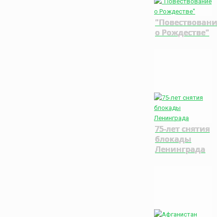
"Повествован
о Рождестве"
75-лет снятия
блокады
Ленинграда