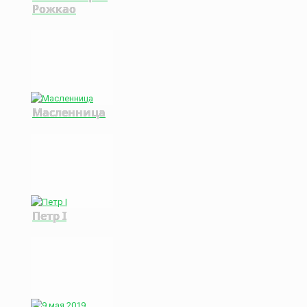
Рожкао
Масленница
Петр I