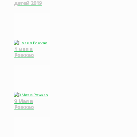
детей 2019
1 мая в
Рожкао
9 Мая в
Рожкао