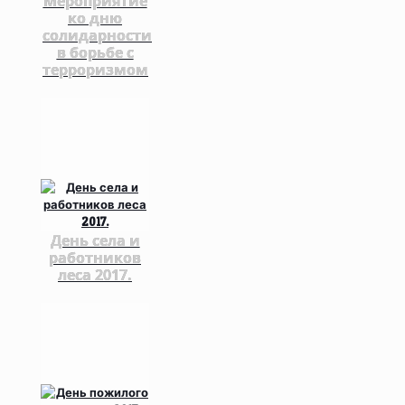
Мероприятие
ко дню
солидарности
в борьбе с
терроризмом
День села и
работников
леса 2017.