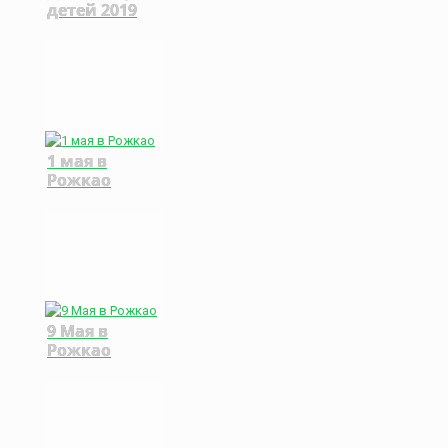
детей 2019
1 мая в
Рожкао
9 Мая в
Рожкао