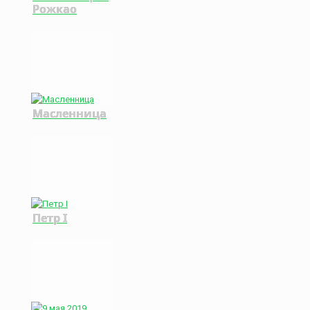
Рожкао
Масленница
Петр I