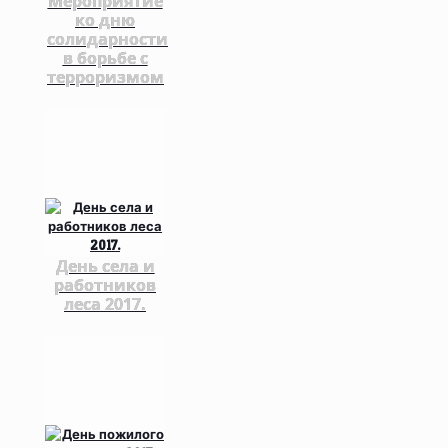
Мероприятие
ко дню
солидарности
в борьбе с
терроризмом
День села и
работников
леса 2017.