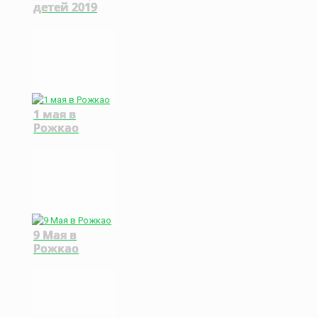
детей 2019
1 мая в
Рожкао
9 Мая в
Рожкао