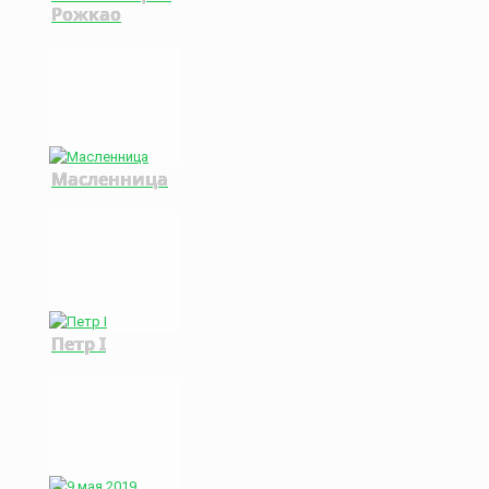
Рожкао
Масленница
Петр I