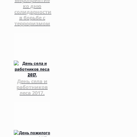
Мероприятие
ко дню
солидарности
в борьбе с
терроризмом
День села и
работников
леса 2017.