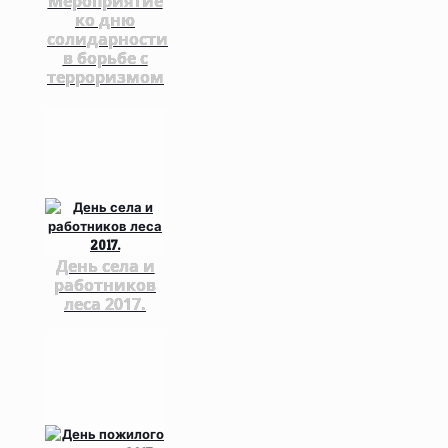
Мероприятие
ко дню
солидарности
в борьбе с
терроризмом
День села и
работников
леса 2017.