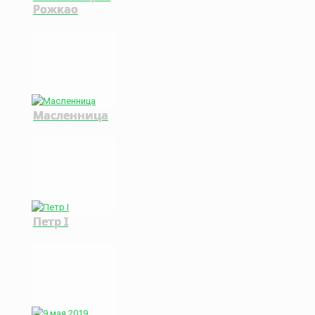
Рожкао
Масленница
Петр I