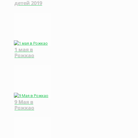
детей 2019
1 мая в
Рожкао
9 Мая в
Рожкао