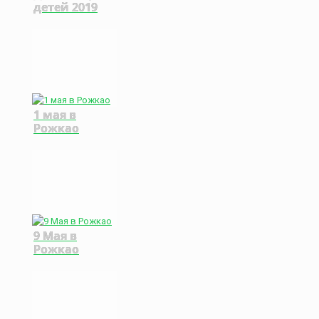
детей 2019
1 мая в
Рожкао
9 Мая в
Рожкао