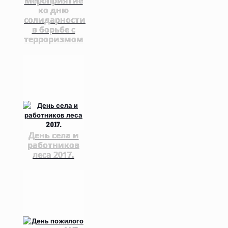
Мероприятие
ко дню
солидарности
в борьбе с
терроризмом
День села и
работников
леса 2017.