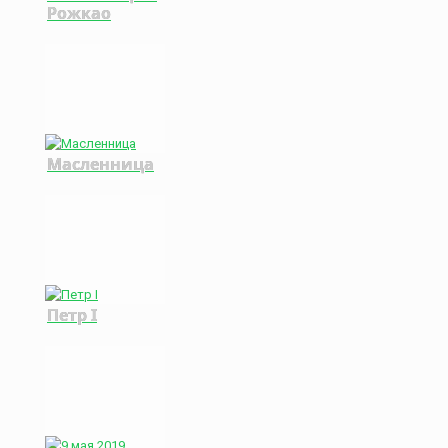
Рожкао
Масленница
Петр I