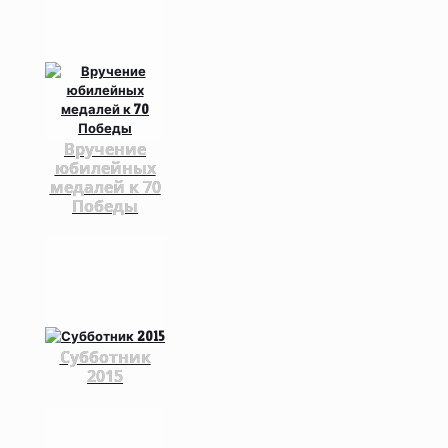
Вручение
юбилейных
медалей к 70
Победы
Субботник
2015