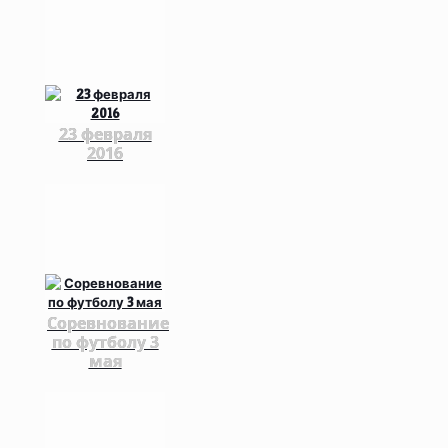
23 февраля
2016
Соревнование
по футболу 3
мая