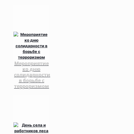
Мероприятие
ко дню
солидарности
в борьбе с
терроризмом