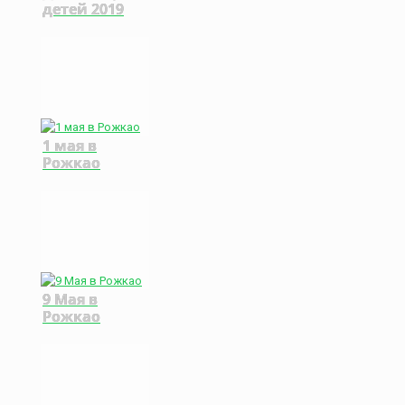
детей 2019
1 мая в
Рожкао
9 Мая в
Рожкао