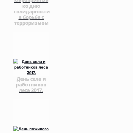
Мероприятие
ко дню
солидарности
в борьбе с
терроризмом
День села и
работников
леса 2017.