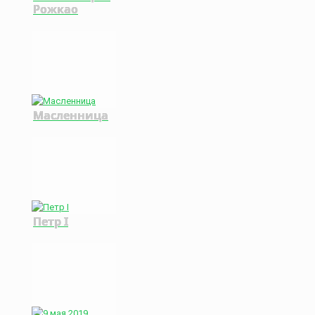
Рожкао
Масленница
Петр I