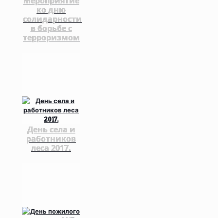
Мероприятие
ко дню
солидарности
в борьбе с
терроризмом
День села и
работников
леса 2017.