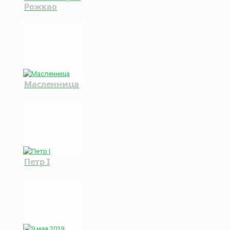
Рожкао
Масленница
Петр I