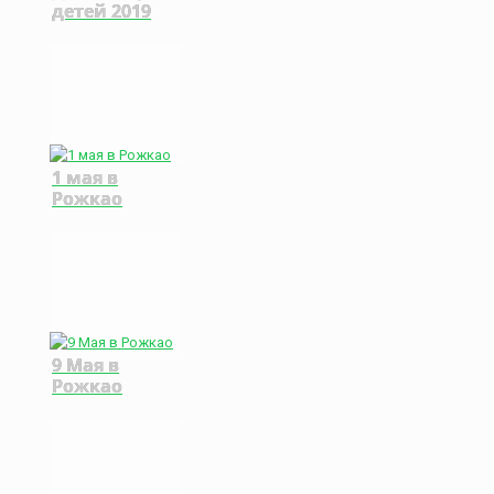
детей 2019
1 мая в
Рожкао
9 Мая в
Рожкао