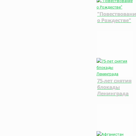
"Повествован
о Рождестве"
75-лет снятия
блокады
Ленинграда