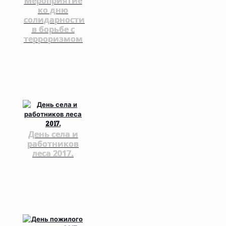
Мероприятие
ко дню
солидарности
в борьбе с
терроризмом
День села и
работников
леса 2017.