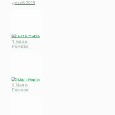
детей 2019
1 мая в
Рожкао
9 Мая в
Рожкао