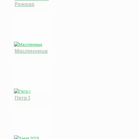
Рожкао
Масленница
Петр I