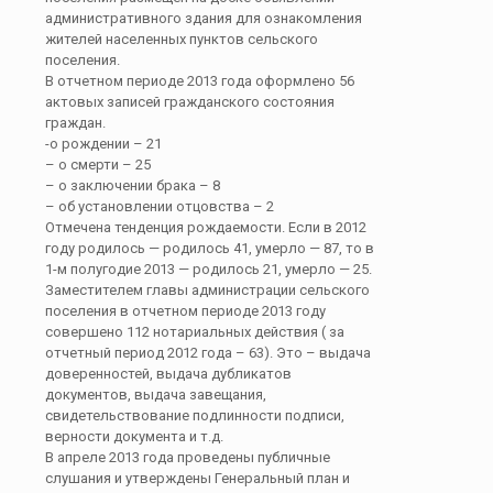
административного здания для ознакомления
жителей населенных пунктов сельского
поселения.
В отчетном периоде 2013 года оформлено 56
актовых записей гражданского состояния
граждан.
-о рождении – 21
– о смерти – 25
– о заключении брака – 8
– об установлении отцовства – 2
Отмечена тенденция рождаемости. Если в 2012
году родилось — родилось 41, умерло — 87, то в
1-м полугодие 2013 — родилось 21, умерло — 25.
Заместителем главы администрации сельского
поселения в отчетном периоде 2013 году
совершено 112 нотариальных действия ( за
отчетный период 2012 года – 63). Это – выдача
доверенностей, выдача дубликатов
документов, выдача завещания,
свидетельствование подлинности подписи,
верности документа и т.д.
В апреле 2013 года проведены публичные
слушания и утверждены Генеральный план и