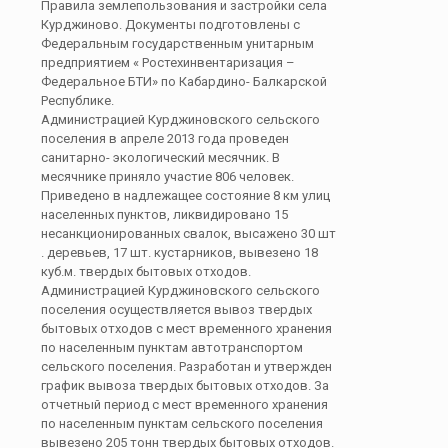
Правила землепользования и застройки села
Курджиново. Документы подготовлены с
Федеральным государственным унитарным
предприятием « Ростехинвентаризация –
Федеральное БТИ» по Кабардино- Балкарской
Республике.
Администрацией Курджиновского сельского
поселения в апреле 2013 года проведен
санитарно- экологический месячник. В
месячнике приняло участие 806 человек.
Приведено в надлежащее состояние 8 км улиц
населенных пунктов, ликвидировано 15
несанкционированных свалок, высажено 30 шт
. деревьев, 17 шт. кустарников, вывезено 18
куб.м. твердых бытовых отходов.
Администрацией Курджиновского сельского
поселения осуществляется вывоз твердых
бытовых отходов с мест временного хранения
по населенным пунктам автотранспортом
сельского поселения. Разработан и утвержден
график вывоза твердых бытовых отходов. За
отчетный период с мест временного хранения
по населенным пунктам сельского поселения
вывезено 205 тонн твердых бытовых отходов.