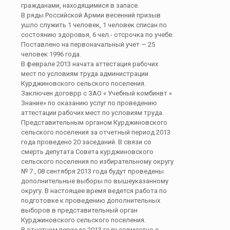
гражданами, находящимися в запасе.
В ряды Российской Армии весенний призыв
ушло служить 1 человек, 1 человек списан по
состоянию здоровья, 6 чел.- отсрочка по учебе.
Поставлено на первоначальный учет — 25
человек 1996 года.
В феврале 2013 начата аттестация рабочих
мест по условиям труда администрации
Курджиновского сельского поселения.
Заключен договрр с ЗАО « Учебный комбинвт «
Знание» по оказанию услуг по проведению
аттестации рабочих мест по условиям труда.
Представительным органом Курджиновского
сельского поселения за отчетный период 2013
года проведено 20 заседаний. В связи со
смерть депутата Совета курджиновского
сельского поселения по избирательному округу
№ 7 , 08 сентября 2013 года будут проведены
дополнительные выборы по вышеуказанному
округу. В настоящее время ведется работа по
подготовке к проведению дополнительных
выборов в представительный орган
Курджиновского сельского поселения.
В отчетном периоде 2013 году совместно с