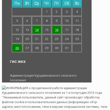
Пн
Вт
Ср
Чт
Пт
Сб
Вс
1
2
3
4
5
6
7
8
9
10
11
12
13
14
15
16
17
18
19
20
21
22
23
24
25
26
27
28
29
30
31
ГИС ЖКХ
Администрация Курджиновского сельского
поселения
"Уважаемый пользователь, данный сайт производит обработку
файлов cookie и пользовательских данных (информацию об ip-
адресе, местоположении, типе и версии операционной системы, типе