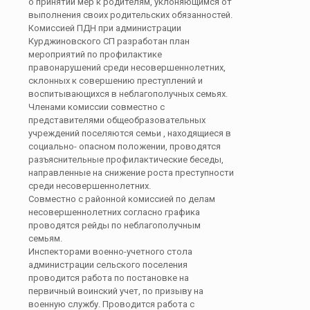
о принятии мер к родителям, уклоняющимся от
выполнения своих родительских обязанностей.
Комиссией ПДН при администрации
Курджиновского СП разработан план
мероприятий по профилактике
правонарушений среди несовершеннолетних,
склонных к совершению преступлений и
воспитывающихся в неблагополучных семьях.
Членами комиссии совместно с
представителями общеобразовательных
учреждений поселяются семьи , находящиеся в
социально- опасном положении, проводятся
разъяснительные профилактические беседы,
направленные на снижение роста преступности
среди несовершеннолетних.
Совместно с районной комиссией по делам
несовершеннолетних согласно графика
проводятся рейды по неблагополучным
семьям.
Инспекторами военно-учетного стола
администрации сельского поселения
проводится работа по постановке на
первичный воинский учет, по призыву на
военную службу. Проводится работа с