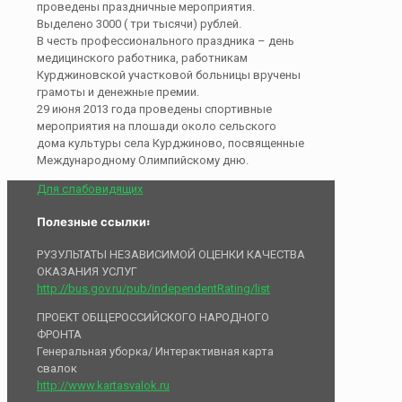
проведены праздничные мероприятия.
Выделено 3000 ( три тысячи) рублей.
В честь профессионального праздника – день
медицинского работника, работникам
Курджиновской участковой больницы вручены
грамоты и денежные премии.
29 июня 2013 года проведены спортивные
мероприятия на плошади около сельского
дома культуры села Курджиново, посвященные
Международному Олимпийскому дню.
Для слабовидящих
Полезные ссылки:
РУЗУЛЬТАТЫ НЕЗАВИСИМОЙ ОЦЕНКИ КАЧЕСТВА
ОКАЗАНИЯ УСЛУГ
http://bus.gov.ru/pub/independentRating/list
ПРОЕКТ ОБЩЕРОССИЙСКОГО НАРОДНОГО
ФРОНТА
Генеральная уборка/ Интерактивная карта
свалок
http://www.kartasvalok.ru