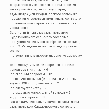
поселения на каждый квартал. В целях
оперативного и качественного выполнения
мероприятий и задач, стоящих перед
администрацией Курджиновского сельского
поселения, ответственными лицами сельского
поселения план мероприятий принимается к
исполнению.
За отчетный период в администрацию
Курджиновского сельского поселения
поступило 55 письменных обращений граждан, в
т.ч. – 2 обращения из вышестоящих органов.
Из них:
-по земельным вопросам (изменение адреса з/у
,
разделе з/у . измнении разрешенного вида
использования и т.д.) – 6
-по спорным вопросам – 12
-на получение жилья ( инвалиды и участники,
вдовы ВОВ, молодые семьи) – 2
-по благоустройству – 25
-по оказанию материальной помощи – 2
-и другим вопросам – 8
Главой администрации и заместителем главы
администрации Курджиновского сельского