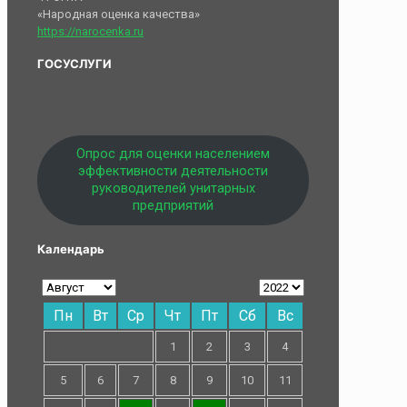
«Народная оценка качества»
https://narocenka.ru
ГОСУСЛУГИ
Опрос для оценки населением
эффективности деятельности
руководителей унитарных
предприятий
Календарь
Пн
Вт
Ср
Чт
Пт
Сб
Вс
1
2
3
4
5
6
7
8
9
10
11