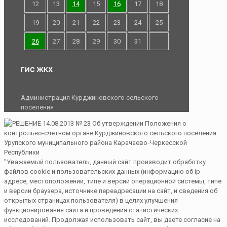
12
13
14
15
16
17
18
19
20
21
22
23
24
25
26
27
28
29
30
31
ГИС ЖКХ
Администрация Курджиновского сельского
поселения
"Уважаемый пользователь, данный сайт производит обработку
файлов cookie и пользовательских данных (информацию об ip-
адресе, местоположении, типе и версии операционной системы, типе
и версии браузера, источнике переадресации на сайт, и сведения об
открытых страницах пользователя) в целях улучшения
функционирования сайта и проведения статистических
исследований. Продолжая использовать сайт, вы даете согласие на