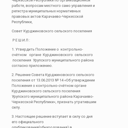
Черкесской Республики по организационной
работе, вопросам местного само управления и
регистра муниципальных нормативных
правовых актов Карачаево-Черкесской
Республики,
Совет Курджиновского сельского поселения
Р Е Ш И Л :
1. Утвердить Положение о контрольно-
счётном органе Курджиновского сельского
поселения Урупского муниципального района
согласно приложению.
2. Решение Совета Курджиновского сельского
поселения от 13.06.2013 № 14 «Об утверждении
Положения о контрольно-счётном органе
Курджиновского сельского поселения
Урупского муниципального района Карачаево-
Черкесской Республики», признать утратившим
силу.
3. Настоящее решение вступает в силу со дня
его официального
опубликования(обнародования) в