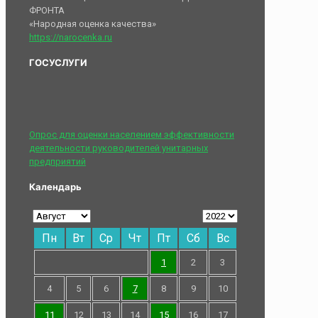
ФРОНТА
«Народная оценка качества»
https://narocenka.ru
ГОСУСЛУГИ
Опрос для оценки населением эффективности
деятельности руководителей унитарных
предприятий
Календарь
Пн
Вт
Ср
Чт
Пт
Сб
Вс
1
2
3
4
5
6
7
8
9
10
11
12
13
14
15
16
17