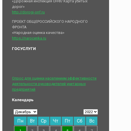
«Дорожная инспекция ОНФ/ Карта убитых
дорог»
http://dorogi-onf.ru
ПРОЕКТ ОБЩЕРОССИЙСКОГО НАРОДНОГО
ФРОНТА
«Народная оценка качества»
https://narocenka.ru
ГОСУСЛУГИ
Опрос для оценки населением эффективности
деятельности руководителей унитарных
предприятий
Календарь
Пн
Вт
Ср
Чт
Пт
Сб
Вс
1
2
3
4
5
6
7