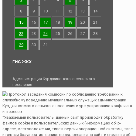
8
9
10
11
12
13
14
15
16
17
18
19
20
21
22
23
24
25
26
27
28
29
30
31
ГИС ЖКХ
Администрация Курджиновского сельского
поселения
"Уважаемый пользователь, данный сайт производит обработку
файлов cookie и пользовательских данных (информацию об ip-
адресе, местоположении, типе и версии операционной системы, типе
и версии браузера, источнике переадресации на сайт, и сведения об