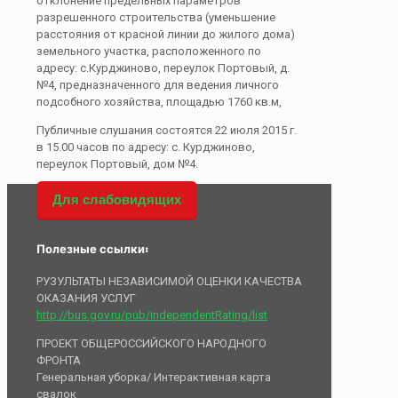
отклонение предельных параметров
разрешенного строительства (уменьшение
расстояния от красной линии до жилого дома)
земельного участка, расположенного по
адресу: с.Курджиново, переулок Портовый, д.
№4, предназначенного для ведения личного
подсобного хозяйства, площадью 1760 кв.м,
Публичные слушания состоятся 22 июля 2015 г.
в 15.00 часов по адресу: с. Курджиново,
переулок Портовый, дом №4.
Для слабовидящих
Полезные ссылки:
РУЗУЛЬТАТЫ НЕЗАВИСИМОЙ ОЦЕНКИ КАЧЕСТВА
ОКАЗАНИЯ УСЛУГ
http://bus.gov.ru/pub/independentRating/list
ПРОЕКТ ОБЩЕРОССИЙСКОГО НАРОДНОГО
ФРОНТА
Генеральная уборка/ Интерактивная карта
свалок