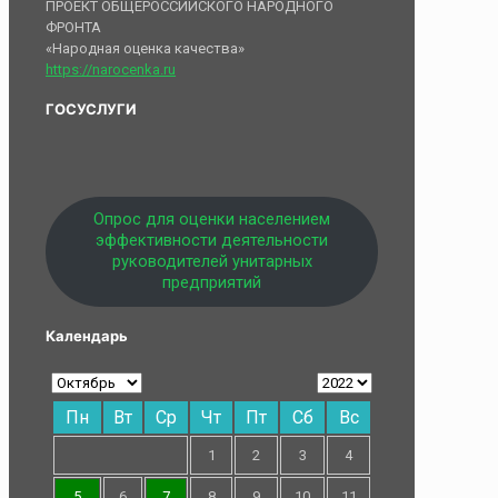
ПРОЕКТ ОБЩЕРОССИЙСКОГО НАРОДНОГО
ФРОНТА
«Народная оценка качества»
https://narocenka.ru
ГОСУСЛУГИ
Опрос для оценки населением
эффективности деятельности
руководителей унитарных
предприятий
Календарь
Пн
Вт
Ср
Чт
Пт
Сб
Вс
1
2
3
4
5
6
7
8
9
10
11