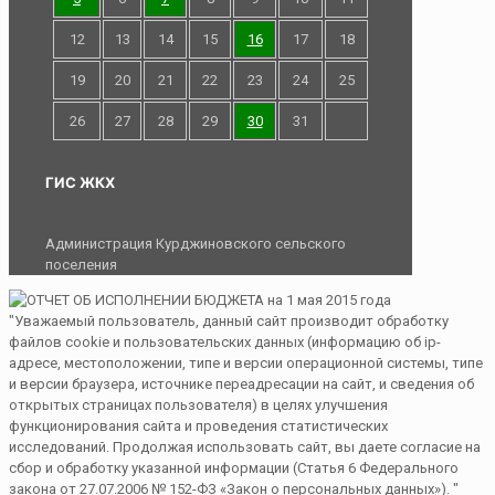
12
13
14
15
16
17
18
19
20
21
22
23
24
25
26
27
28
29
30
31
ГИС ЖКХ
Администрация Курджиновского сельского
поселения
"Уважаемый пользователь, данный сайт производит обработку
файлов cookie и пользовательских данных (информацию об ip-
адресе, местоположении, типе и версии операционной системы, типе
и версии браузера, источнике переадресации на сайт, и сведения об
открытых страницах пользователя) в целях улучшения
функционирования сайта и проведения статистических
исследований. Продолжая использовать сайт, вы даете согласие на
сбор и обработку указанной информации (Статья 6 Федерального
закона от 27.07.2006 № 152-ФЗ «Закон о персональных данных»). "