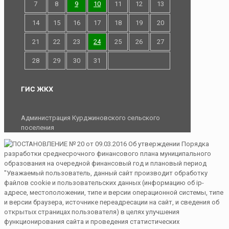
7
8
9
10
11
12
13
14
15
16
17
18
19
20
21
22
23
24
25
26
27
28
29
30
31
ГИС ЖКХ
Администрация Курджиновского сельского
поселения
"Уважаемый пользователь, данный сайт производит обработку
файлов cookie и пользовательских данных (информацию об ip-
адресе, местоположении, типе и версии операционной системы, типе
и версии браузера, источнике переадресации на сайт, и сведения об
открытых страницах пользователя) в целях улучшения
функционирования сайта и проведения статистических