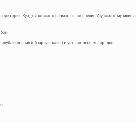
тории Курджиновского сельского поселения Урупского муниципальн
бой.
о опубликования (обнародования) в установленном порядке.
в