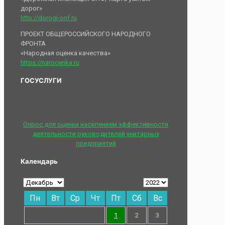
дорог»
http://dorogi-onf.ru
ПРОЕКТ ОБЩЕРОССИЙСКОГО НАРОДНОГО
ФРОНТА
«Народная оценка качества»
https://narocenka.ru
ГОСУСЛУГИ
Опрос для оценки населением эффективности
деятельности руководителей унитарных
предприятий
Календарь
Пн
Вт
Ср
Чт
Пт
Сб
Вс
1
2
3