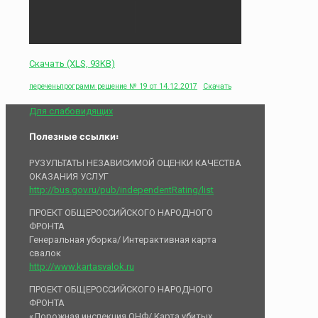
Скачать (XLS, 93KB)
переченьпрограмм решение № 19 от 14.12.2017
Скачать
Для слабовидящих
Полезные ссылки:
РУЗУЛЬТАТЫ НЕЗАВИСИМОЙ ОЦЕНКИ КАЧЕСТВА
ОКАЗАНИЯ УСЛУГ
http://bus.gov.ru/pub/independentRating/list
ПРОЕКТ ОБЩЕРОССИЙСКОГО НАРОДНОГО
ФРОНТА
Генеральная уборка/ Интерактивная карта
свалок
http://www.kartasvalok.ru
ПРОЕКТ ОБЩЕРОССИЙСКОГО НАРОДНОГО
ФРОНТА
«Дорожная инспекция ОНФ/ Карта убитых