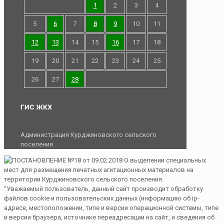
1
2
3
4
5
6
7
8
9
10
11
12
13
14
15
16
17
18
19
20
21
22
23
24
25
26
27
28
ГИС ЖКХ
Администрация Курджиновского сельского
поселения
"Уважаемый пользователь, данный сайт производит обработку
файлов cookie и пользовательских данных (информацию об ip-
адресе, местоположении, типе и версии операционной системы, типе
и версии браузера, источнике переадресации на сайт, и сведения об