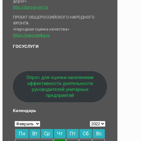
дорог»
http://dorogi-onf.ru
ПРОЕКТ ОБЩЕРОССИЙСКОГО НАРОДНОГО
ФРОНТА
«Народная оценка качества»
https://narocenka.ru
ГОСУСЛУГИ
Опрос для оценки населением
эффективности деятельности
руководителей унитарных
предприятий
Календарь
Пн
Вт
Ср
Чт
Пт
Сб
Вс