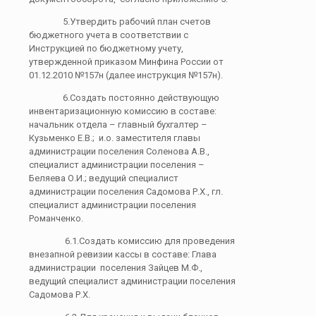
5.Утвердить рабочий план счетов
бюджетного учета в соответствии с
Инструкцией по бюджетному учету,
утвержденной приказом Минфина России от
01.12.2010 №157н (далее инструкция №157н).
6.Создать постоянно действующую
инвентаризационную комиссию в составе:
начальник отдела – главный бухгалтер –
Кузьменко Е.В.; и.о. заместителя главы
администрации поселения Соленова А.В.,
специалист администрации поселения –
Беляева О.И.; ведущий специалист
администрации поселения Садомова Р.Х., гл.
специалист администрации поселения
Романченко.
6.1.Создать комиссию для проведения
внезапной ревизии кассы в составе: Глава
администрации поселения Зайцев М.Ф.,
ведущий специалист администрации поселения
Садомова Р.Х.