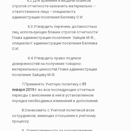
6.2.Для хранения и выдачи бланков
строгой отчетности назначить материально –
ответственное лицо –специалиста
администрации поселения Беляеву О.И.
6.3.Утвердить перечень должностных
лиц, использующих бланки строгой отчетности:
Глава администрации поселения Зайцев М.Ф.,
специалист администрации поселения Беляева
О.И.
6.4.Утвердить право подписи
доверенностей на получение товарно-
материальных ценностей Главе администрации
поселения Зайцеву М.Ф.
7.Применять Учетную политику с
01
января 2019 г.
во все последующие отчетные
периоды с внесением в неё в установленном
порядке необходимых изменений и дополнений.
8.Ознакомить с Учетной политикой всех
сотрудников, имеющих отношение к учетному
процессу.
9. Ответственность за осуществление