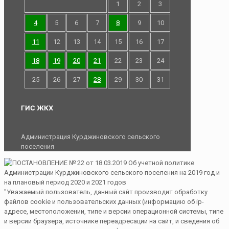
1
2
3
4
5
6
7
8
9
10
11
12
13
14
15
16
17
18
19
20
21
22
23
24
25
26
27
28
29
30
31
ГИС ЖКХ
Администрация Курджиновского сельского
поселения
"Уважаемый пользователь, данный сайт производит обработку
файлов cookie и пользовательских данных (информацию об ip-
адресе, местоположении, типе и версии операционной системы, типе
и версии браузера, источнике переадресации на сайт, и сведения об