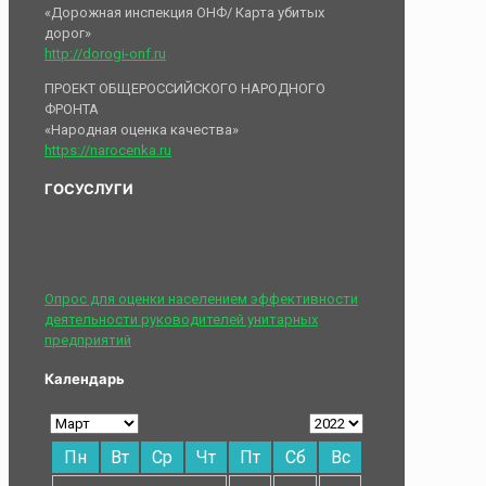
«Дорожная инспекция ОНФ/ Карта убитых
дорог»
http://dorogi-onf.ru
ПРОЕКТ ОБЩЕРОССИЙСКОГО НАРОДНОГО
ФРОНТА
«Народная оценка качества»
https://narocenka.ru
ГОСУСЛУГИ
Опрос для оценки населением эффективности
деятельности руководителей унитарных
предприятий
Календарь
Пн
Вт
Ср
Чт
Пт
Сб
Вс