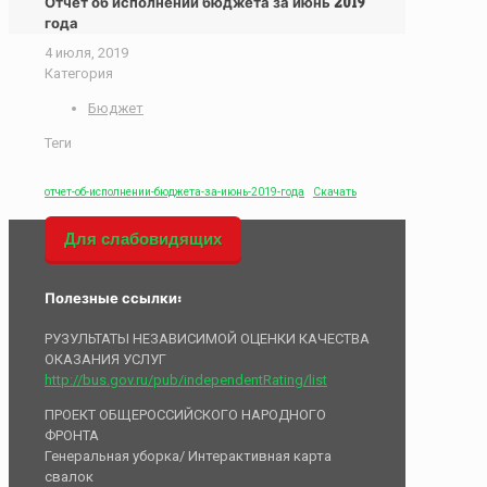
Отчет об исполнении бюджета за июнь 2019
года
4 июля, 2019
Категория
Бюджет
Теги
отчет-об-исполнении-бюджета-за-июнь-2019-года
Скачать
Для слабовидящих
Полезные ссылки:
РУЗУЛЬТАТЫ НЕЗАВИСИМОЙ ОЦЕНКИ КАЧЕСТВА
ОКАЗАНИЯ УСЛУГ
http://bus.gov.ru/pub/independentRating/list
ПРОЕКТ ОБЩЕРОССИЙСКОГО НАРОДНОГО
ФРОНТА
Генеральная уборка/ Интерактивная карта
свалок