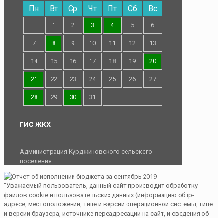
Пн
Вт
Ср
Чт
Пт
Сб
Вс
1
2
3
4
5
6
7
8
9
10
11
12
13
14
15
16
17
18
19
20
21
22
23
24
25
26
27
28
29
30
31
ГИС ЖКХ
Администрация Курджиновского сельского
поселения
"Уважаемый пользователь, данный сайт производит обработку
файлов cookie и пользовательских данных (информацию об ip-
адресе, местоположении, типе и версии операционной системы, типе
и версии браузера, источнике переадресации на сайт, и сведения об