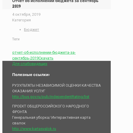
Отчет об исполнении бюджета за сентябрь
2019
4 октября, 2019
Категория
Бюджет
Теги
отчет-об-исполнении-бюджета-за-
сентябрь-2019
Скачать
Для слабовидящих
Полезные ссылки:
РУЗУЛЬТАТЫ НЕЗАВИСИМОЙ ОЦЕНКИ КАЧЕСТВА
ОКАЗАНИЯ УСЛУГ
http://bus.gov.ru/pub/independentRating/list
ПРОЕКТ ОБЩЕРОССИЙСКОГО НАРОДНОГО
ФРОНТА
Генеральная уборка/ Интерактивная карта
свалок
http://www.kartasvalok.ru