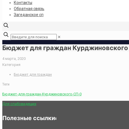
Контакты
Обратная связь
Загеданское сп
✕
Бюджет для граждан Курджиновского С
4 марта, 2020
Категория
Бюджет для граждан
Теги
Бюджет-для-граждан-Курджиновского-СП-0
Для слабовидящих
Полезные ссылки: