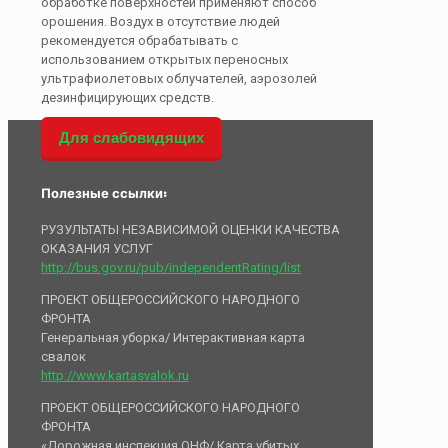
обработке поверхностей применяют способ
орошения. Воздух в отсутствие людей
рекомендуется обрабатывать с
использованием открытых переносных
ультрафиолетовых облучателей, аэрозолей
дезинфицирующих средств.
Для слабовидящих
Полезные ссылки:
РУЗУЛЬТАТЫ НЕЗАВИСИМОЙ ОЦЕНКИ КАЧЕСТВА
ОКАЗАНИЯ УСЛУГ
http://bus.gov.ru/pub/independentRating/list
ПРОЕКТ ОБЩЕРОССИЙСКОГО НАРОДНОГО
ФРОНТА
Генеральная уборка/ Интерактивная карта
свалок
http://www.kartasvalok.ru
ПРОЕКТ ОБЩЕРОССИЙСКОГО НАРОДНОГО
ФРОНТА
«Дорожная инспекция ОНФ/ Карта убитых