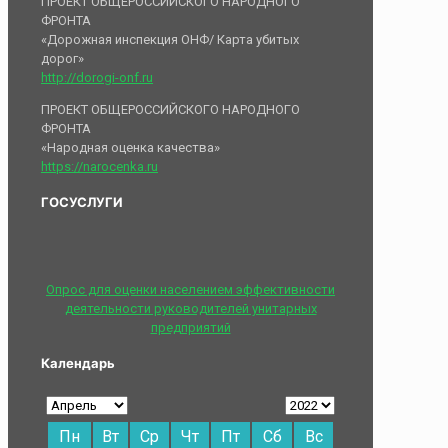
ПРОЕКТ ОБЩЕРОССИЙСКОГО НАРОДНОГО
ФРОНТА
«Дорожная инспекция ОНФ/ Карта убитых
дорог»
http://dorogi-onf.ru
ПРОЕКТ ОБЩЕРОССИЙСКОГО НАРОДНОГО
ФРОНТА
«Народная оценка качества»
https://narocenka.ru
ГОСУСЛУГИ
Опрос для оценки населением эффективности
деятельности руководителей унитарных
предприятий
Календарь
Пн
Вт
Ср
Чт
Пт
Сб
Вс