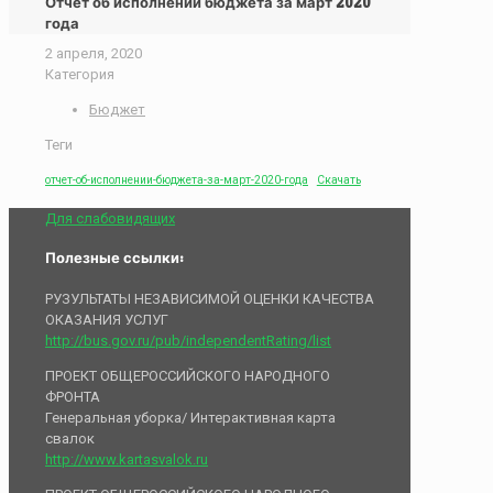
Отчет об исполнении бюджета за март 2020
года
2 апреля, 2020
Категория
Бюджет
Теги
отчет-об-исполнении-бюджета-за-март-2020-года
Скачать
Для слабовидящих
Полезные ссылки:
РУЗУЛЬТАТЫ НЕЗАВИСИМОЙ ОЦЕНКИ КАЧЕСТВА
ОКАЗАНИЯ УСЛУГ
http://bus.gov.ru/pub/independentRating/list
ПРОЕКТ ОБЩЕРОССИЙСКОГО НАРОДНОГО
ФРОНТА
Генеральная уборка/ Интерактивная карта
свалок
http://www.kartasvalok.ru