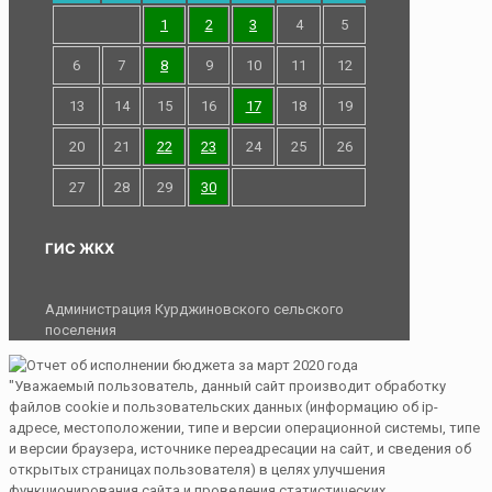
1
2
3
4
5
6
7
8
9
10
11
12
13
14
15
16
17
18
19
20
21
22
23
24
25
26
27
28
29
30
ГИС ЖКХ
Администрация Курджиновского сельского
поселения
"Уважаемый пользователь, данный сайт производит обработку
файлов cookie и пользовательских данных (информацию об ip-
адресе, местоположении, типе и версии операционной системы, типе
и версии браузера, источнике переадресации на сайт, и сведения об
открытых страницах пользователя) в целях улучшения
функционирования сайта и проведения статистических