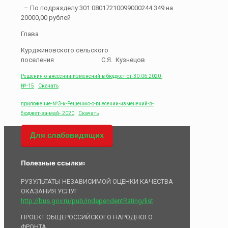
– По подразделу 301 08017210099000244 349 на
20000,00 рублей
Глава
Курджиновского сельского
поселения С.Я. Кузнецов
Решения-о-внесении-изменений-в-бюджет-от-30.06.2020-
№-15
Скачать
приложение-№3-к-Решению-о-внесении-изменений-в-
бюджет-за-май-.2020
Скачать
Для слабовидящих
Полезные ссылки:
РУЗУЛЬТАТЫ НЕЗАВИСИМОЙ ОЦЕНКИ КАЧЕСТВА
ОКАЗАНИЯ УСЛУГ
http://bus.gov.ru/pub/independentRating/list
ПРОЕКТ ОБЩЕРОССИЙСКОГО НАРОДНОГО
ФРОНТА