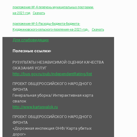
приложение-№-4-перечень-муниципальных-программ-
на-2021-год
Скачать
приложение-№-5-Расходы-бюджета-бюджета-
Курджиновского-сельского-поселения-на-2021-год-.
Скачать
Для слабовидящих
Полезные ссылки:
РУЗУЛЬТАТЫ НЕЗАВИСИМОЙ ОЦЕНКИ КАЧЕСТВА
ОКАЗАНИЯ УСЛУГ
http://bus.gov.ru/pub/independentRating/list
ПРОЕКТ ОБЩЕРОССИЙСКОГО НАРОДНОГО
ФРОНТА
Генеральная уборка/ Интерактивная карта
свалок
http://www.kartasvalok.ru
ПРОЕКТ ОБЩЕРОССИЙСКОГО НАРОДНОГО
ФРОНТА
«Дорожная инспекция ОНФ/ Карта убитых
дорог»