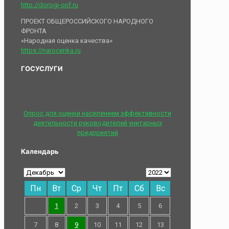
http://dorogi-onf.ru
ПРОЕКТ ОБЩЕРОССИЙСКОГО НАРОДНОГО
ФРОНТА
«Народная оценка качества»
https://narocenka.ru
ГОСУСЛУГИ
Опрос для оценки населением эффективности
деятельности руководителей унитарных
предприятий
Календарь
Пн
Вт
Ср
Чт
Пт
Сб
Вс
1
2
3
4
5
6
7
8
9
10
11
12
13