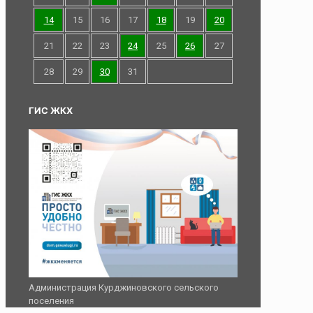
14
15
16
17
18
19
20
21
22
23
24
25
26
27
28
29
30
31
ГИС ЖКХ
Администрация Курджиновского сельского
поселения