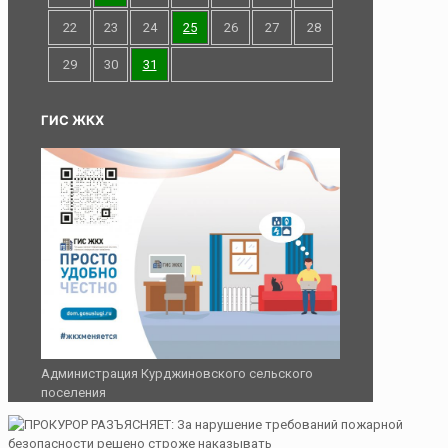
22
23
24
25
26
27
28
29
30
31
ГИС ЖКХ
Администрация Курджиновского сельского
поселения