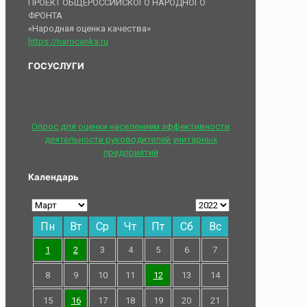
ПРОЕКТ ОБЩЕРОССИЙСКОГО НАРОДНОГО
ФРОНТА
«Народная оценка качества»
https://narocenka.ru
ГОСУСЛУГИ
Опрос для оценки населением эффективности
деятельности руководителей унитарных
предприятий
Календарь
Пн
Вт
Ср
Чт
Пт
Сб
Вс
1
2
3
4
5
6
7
8
9
10
11
12
13
14
15
16
17
18
19
20
21