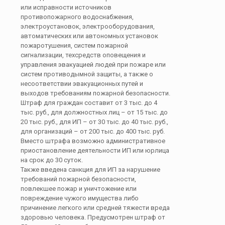
или исправности источников
противопожарного водоснабжения,
электроустановок, электрооборудования,
автоматических или автономных установок
пожаротушения, систем пожарной
сигнализации, техсредств оповещения и
управления эвакуацией людей при пожаре или
систем противодымной защиты, а также о
несоответствии эвакуационных путей и
выходов требованиям пожарной безопасности.
Штраф для граждан составит от 3 тыс. до 4
тыс. руб., для должностных лиц – от 15 тыс. до
20 тыс. руб., для ИП – от 30 тыс. до 40 тыс. руб.,
для организаций – от 200 тыс. до 400 тыс. руб.
Вместо штрафа возможно административное
приостановление деятельности ИП или юрлица
на срок до 30 суток.
Также введена санкция для ИП за нарушение
требований пожарной безопасности,
повлекшее пожар и уничтожение или
повреждение чужого имущества либо
причинение легкого или средней тяжести вреда
здоровью человека. Предусмотрен штраф от