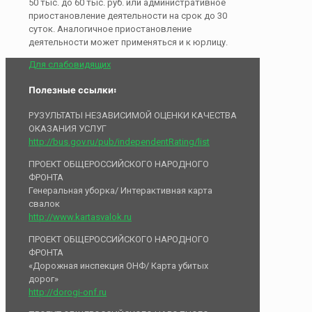
50 тыс. до 60 тыс. руб. или административное
приостановление деятельности на срок до 30
суток. Аналогичное приостановление
деятельности может применяться и к юрлицу.
Для слабовидящих
Полезные ссылки:
РУЗУЛЬТАТЫ НЕЗАВИСИМОЙ ОЦЕНКИ КАЧЕСТВА
ОКАЗАНИЯ УСЛУГ
http://bus.gov.ru/pub/independentRating/list
ПРОЕКТ ОБЩЕРОССИЙСКОГО НАРОДНОГО
ФРОНТА
Генеральная уборка/ Интерактивная карта
свалок
http://www.kartasvalok.ru
ПРОЕКТ ОБЩЕРОССИЙСКОГО НАРОДНОГО
ФРОНТА
«Дорожная инспекция ОНФ/ Карта убитых
дорог»
http://dorogi-onf.ru