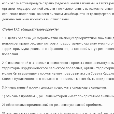
если это участие предусмотрено федеральными законами, а также ре
органов государственной власти и не исключенные из их компетенци
сельского поселения, за исключением межбюджетных трансфертов, 
дополнительным нормативам отчислений.
Статья 17.1. Инициативные проекты
1. В целях реализации мероприятий, имеющих приоритетное значение 
вопросов, право решения которых предоставлено органам местного 
территории муниципального образования, на которой могут реализо
поселения.
2. С инициативой о внесении инициативного проекта вправе выступит
территории Курджиновского сельского поселения, органы территори
может быть уменьшена нормативным правовым актом Совета Курджин
Совета Курджиновского сельского поселения может быть предоставл
3. Инициативный проект должен содержать следующие сведения:
1) описание проблемы, решение которой имеет приоритетное значение
2) обоснование предложений по решению указанной проблемы;
3) описание ожидаемого результата (ожидаемых результатов) реализ