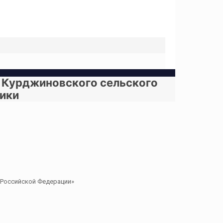
ав Курджиновского сельского
ики
в Российской Федерации»