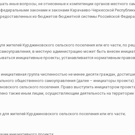
шать иные вопросы, не отнесенные к компетенции органов местного са
и федеральными законами и законами Карачаево-Черкесской Республик
предоставленных из бюджетов бюджетной системы Российской Федерац
для жителей Курджиновского сельского поселения или его части, по р
самоуправления, в местную администрацию может быть внесен инициа
вываться инициативные проекты, устанавливается нормативным право
ь инициативная группа численностью не менее десяти граждан, достиг
ального общественного самоуправления (далее – инициаторы проекта)
овского сельского поселения. Право выступить инициатором проект
ено также иным лицам, осуществляющим деятельность на территории 
 для жителей Курджиновского сельского поселения или его части;
ации инициативного проекта;