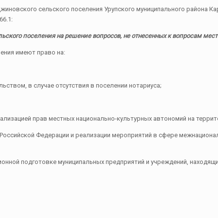
иновского сельского поселения Урупского муниципального района Кар
66.1:
льского поселения на решение вопросов, не отнесенных к вопросам мес
ения имеют право на:
ьством, в случае отсутствия в поселении нотариуса;
реализацией прав местных национально-культурных автономий на терри
 Российской Федерации и реализации мероприятий в сфере межнацион
ционной подготовке муниципальных предприятий и учреждений, находящ