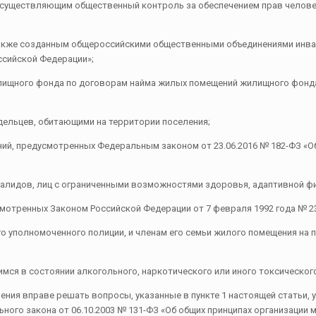
существляющим общественный контроль за обеспечением прав человек
также созданным общероссийскими общественными объединениями инва
ссийской Федерации»;
лищного фонда по договорам найма жилых помещений жилищного фонда
дельцев, обитающими на территории поселения;
ий, предусмотренных Федеральным законом от 23.06.2016 № 182-ФЗ «О
валидов, лиц с ограниченными возможностями здоровья, адаптивной фи
мотренных Законом Российской Федерации от 7 февраля 1992 года № 23
 уполномоченного полиции, и членам его семьи жилого помещения на 
мся в состоянии алкогольного, наркотического или иного токсического
ения вправе решать вопросы, указанные в пункте 1 настоящей статьи,
ьного закона от 06.10.2003 № 131-ФЗ «Об общих принципах организации 