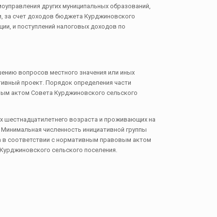
моуправления других муниципальных образований,
и, за счет доходов бюджета Курджиновского
ии, и поступлений налоговых доходов по
ешению вопросов местного значения или иных
тивный проект. Порядок определения части
вым актом Совета Курджиновского сельского
ших шестнадцатилетнего возраста и проживающих на
. Минимальная численность инициативной группы
а в соответствии с нормативным правовым актом
Курджиновского сельского поселения.