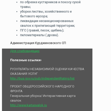
по обрезке кустарников и покосу сухой
травы;
уборке листвы, хозяйственного и
бытового мусора;
ликвидации несанкционированных
свалок к прилегающей территории;
ПГС ( гравий, песок, щебень);
пиломатериалы ( дрова).
Администрация Курджиновского СП
Для слабовидящих
Полезные ссылки:
РУЗУЛЬТАТЫ НЕЗАВИСИМОЙ ОЦЕНКИ КАЧЕСТВА
ОКАЗАНИЯ УСЛУГ
http://bus.gov.ru/pub/independentRating/list
ПРОЕКТ ОБЩЕРОССИЙСКОГО НАРОДНОГО
ФРОНТА
Генеральная уборка/ Интерактивная карта
свалок
http://www.kartasvalok.ru