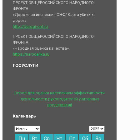
ПРОЕКТ ОБЩЕРОССИЙСКОГО НАРОДНОГО
ФРОНТА
«Дорожная инспекция ОНФ/ Карта убитых
дорог»
http://dorogi-onf.ru
ПРОЕКТ ОБЩЕРОССИЙСКОГО НАРОДНОГО
ФРОНТА
«Народная оценка качества»
https://narocenka.ru
ГОСУСЛУГИ
Опрос для оценки населением эффективности
деятельности руководителей унитарных
предприятий
Календарь
Пн
Вт
Ср
Чт
Пт
Сб
Вс