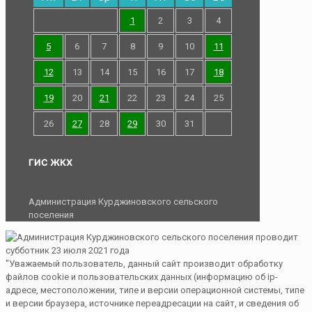
1
2
3
4
5
6
7
8
9
10
11
12
13
14
15
16
17
18
19
20
21
22
23
24
25
26
27
28
29
30
31
ГИС ЖКХ
Администрация Курджиновского сельского
поселения
"Уважаемый пользователь, данный сайт производит обработку
файлов cookie и пользовательских данных (информацию об ip-
адресе, местоположении, типе и версии операционной системы, типе
и версии браузера, источнике переадресации на сайт, и сведения об