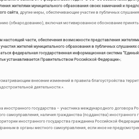
ления жителями муниципального образования своих замечаний и предл
ого сайта
, другие меры, обеспечивающие участие в публичных слушани
анию (обнародованию), включая мотивированное обоснование приняты
м настоящей части, обеспечения возможности представления жителями
я участия жителей муниципального образования в публичных слушаниях
аться федеральная государственная информационная система “Единый 
атьи устанавливается Правительством Российской Федерации
»;
дусматривающим внесение изменений в правила благоустройства терри
адостроительной деятельности.».
а иностранного государства – участника международного договора Ро
го самоуправления, наличия гражданства (подданства) иностранного г
рритории иностранного государства гражданина Российской Федерации
бранным в органы местного самоуправления, если иное не предусмот