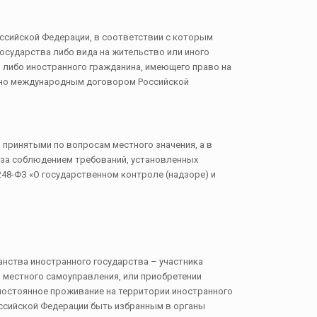
ссийской Федерации, в соответствии с которым
осударства либо вида на жительство или иного
 либо иностранного гражданина, имеющего право на
рено международным договором Российской
принятыми по вопросам местного значения, а в
 за соблюдением требований, установленных
48-ФЗ «О государственном контроле (надзоре) и
анства иностранного государства – участника
 местного самоуправления, или приобретении
 постоянное проживание на территории иностранного
ссийской Федерации быть избранным в органы