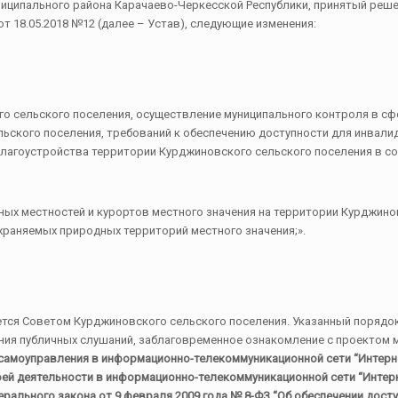
униципального района Карачаево-Черкесской Республики, принятый ре
т 18.05.2018 №12 (далее – Устав), следующие изменения:
о сельского поселения, осуществление муниципального контроля в сф
ьского поселения, требований к обеспечению доступности для инвали
благоустройства территории Курджиновского сельского поселения в со
ных местностей и курортов местного значения на территории Курджино
храняемых природных территорий местного значения;».
яется Советом Курджиновского сельского поселения. Указанный поряд
ния публичных слушаний, заблаговременное ознакомление с проектом 
самоуправления в информационно-телекоммуникационной сети “Интернет
й деятельности в информационно-телекоммуникационной сети “Интерне
рального закона от 9 февраля 2009 года № 8-ФЗ “Об обеспечении дост