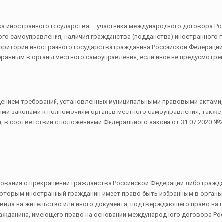
а иностранного государства – участника международного договора Ро
го самоуправления, наличия гражданства (подданства) иностранного г
рритории иностранного государства гражданина Российской Федерации
бранным в органы местного самоуправления, если иное не предусмот
дением требований, установленных муниципальными правовыми актами, 
ми законами к полномочиям органов местного самоуправления, также
 в соответствии с положениями Федерального закона от 31.07.2020 №2
зования о прекращении гражданства Российской Федерации либо гражд
которым иностранный гражданин имеет право быть избранным в органы
 вида на жительство или иного документа, подтверждающего право на
ражданина, имеющего право на основании международного договора Ро