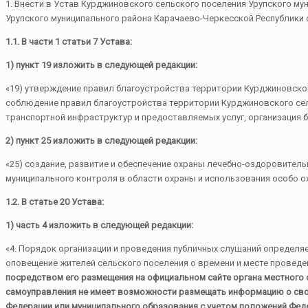
1. Внести в Устав Курджиновского сельского поселения Урупского м
Урупского муниципального района Карачаево-Черкесской Республики о
1.1. В части 1 статьи 7 Устава:
1) пункт 19 изложить в следующей редакции:
«19) утверждение правил благоустройства территории Курджиновског
соблюдение правил благоустройства территории Курджиновского сел
транспортной инфраструктур и предоставляемых услуг, организация 
2) пункт 25 изложить в следующей редакции:
«25) создание, развитие и обеспечение охраны лечебно-оздоровитель
муниципального контроля в области охраны и использования особо о
1.2.
В статье 20 Устава:
1) часть 4 изложить в следующей редакции:
«4. Порядок организации и проведения публичных слушаний определ
оповещение жителей сельского поселения о времени и месте проведе
посредством его размещения на официальном сайте органа местного 
самоуправления не имеет возможности размещать информацию о свое
Федерации или муниципального образования с учетом положений Феде