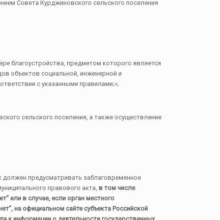
шением Совета Курджиновского сельского поселения
ере благоустройства, предметом которого является
дов объектов социальной, инженерной и
ответствии с указанными правилами;»;
вского сельского поселения, а также осуществление
ок должен предусматривать заблаговременное
муниципального правового акта,
в том числе
” или в случае, если орган местного
т”, на официальном сайте субъекта Российской
упа к информации о деятельности государственных