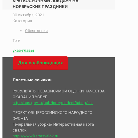
КРАТКОСРОЧНЫЙ ЛОКДАУН НА
НОЯБРЬСКИЕ ПРАЗДНИКИ
30 октября, 2021
Категория
Объявления
Теги
указ-главы
Для слабовидящих
Полезные ссылки:
РУЗУЛЬТАТЫ НЕЗАВИСИМОЙ ОЦЕНКИ КАЧЕСТВА
ОКАЗАНИЯ УСЛУГ
http://bus.gov.ru/pub/independentRating/list
ПРОЕКТ ОБЩЕРОССИЙСКОГО НАРОДНОГО
ФРОНТА
Генеральная уборка/ Интерактивная карта
свалок
http://www.kartasvalok.ru