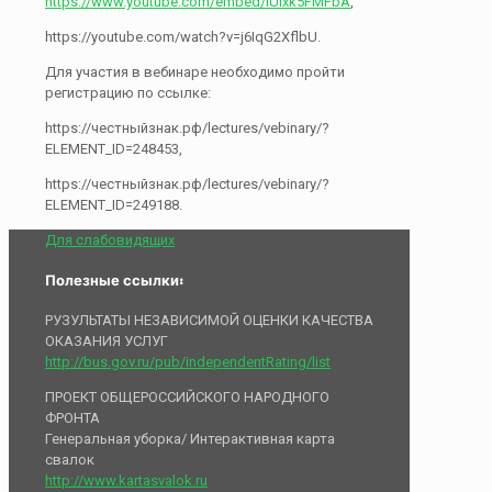
https://www.youtube.com/embed/iUIxk5FMFbA
,
https://youtube.com/watch?v=j6IqG2XflbU.
Для участия в вебинаре необходимо пройти
регистрацию по ссылке:
https://честныйзнак.рф/lectures/vebinary/?
ELEMENT_ID=248453,
https://честныйзнак.рф/lectures/vebinary/?
ELEMENT_ID=249188.
Для слабовидящих
Полезные ссылки:
РУЗУЛЬТАТЫ НЕЗАВИСИМОЙ ОЦЕНКИ КАЧЕСТВА
ОКАЗАНИЯ УСЛУГ
http://bus.gov.ru/pub/independentRating/list
ПРОЕКТ ОБЩЕРОССИЙСКОГО НАРОДНОГО
ФРОНТА
Генеральная уборка/ Интерактивная карта
свалок
http://www.kartasvalok.ru