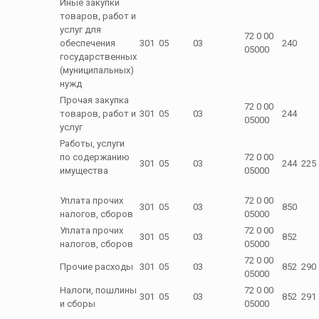
Иные закупки
товаров, работ и
услуг для
72 0 00
обеспечения
301
05
03
240
05000
государственных
(муниципальных)
нужд
Прочая закупка
72 0 00
товаров, работ и
301
05
03
244
05000
услуг
Работы, услуги
по содержанию
72 0 00
301
05
03
244
225
имущества
05000
Уплата прочих
72 0 00
301
05
03
850
налогов, сборов
05000
Уплата прочих
72 0 00
301
05
03
852
налогов, сборов
05000
72 0 00
Прочие расходы
301
05
03
852
290
05000
Налоги, пошлины
72 0 00
301
05
03
852
291
и сборы
05000