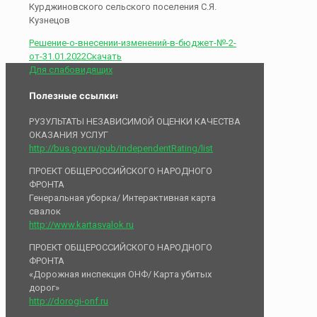
Курджиновского сельского поселения С.Я.
Кузнецов
Решение-о-внесении-изменений-в-бюджет-№-2-
от-31.01.2022
Скачать
Для слабовидящих
Полезные ссылки:
РУЗУЛЬТАТЫ НЕЗАВИСИМОЙ ОЦЕНКИ КАЧЕСТВА
ОКАЗАНИЯ УСЛУГ
http://bus.gov.ru/pub/independentRating/list
ПРОЕКТ ОБЩЕРОССИЙСКОГО НАРОДНОГО
ФРОНТА
Генеральная уборка/ Интерактивная карта
свалок
http://www.kartasvalok.ru
ПРОЕКТ ОБЩЕРОССИЙСКОГО НАРОДНОГО
ФРОНТА
«Дорожная инспекция ОНФ/ Карта убитых
дорог»
http://dorogi-onf.ru