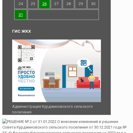
24
25
26
27
28
29
30
31
ГИС ЖКХ
Администрация Курджиновского сельского
поселения