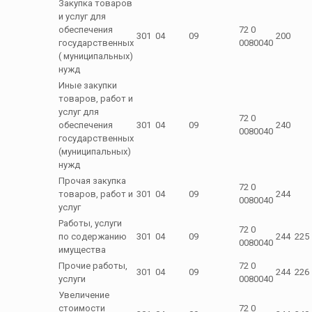
Закупка товаров
и услуг для
обеспечения
72 0
301
04
09
200
государственных
0080040
( муниципальных)
нужд
Иные закупки
товаров, работ и
услуг для
72 0
обеспечения
301
04
09
240
0080040
государственных
(муниципальных)
нужд
Прочая закупка
72 0
товаров, работ и
301
04
09
244
0080040
услуг
Работы, услуги
72 0
по содержанию
301
04
09
244
225
0080040
имущества
Прочие работы,
72 0
301
04
09
244
226
услуги
0080040
Увеличение
стоимости
72 0