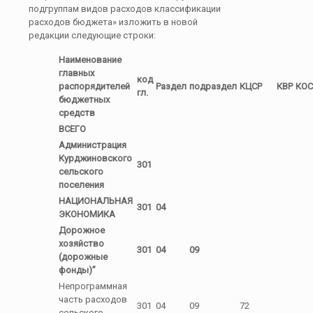
подгруппам видов расходов классификации
расходов бюджета» изложить в новой
редакции следующие строки:
Наименование
главных
код
распорядителей
Раздел
подраздел
КЦСР
КВР
КОС
гл.
бюджетных
средств
ВСЕГО
Администрация
Курджиновского
301
сельского
поселения
НАЦИОНАЛЬНАЯ
301
04
ЭКОНОМИКА
Дорожное
хозяйство
301
04
09
(дорожные
фонды)”
Непрограммная
часть расходов
301
04
09
72
сельского