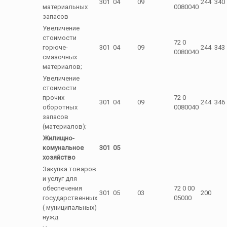
301
04
09
244
340
материальных
0080040
запасов
Увеличение
стоимости
72 0
горюче-
301
04
09
244
343
0080040
смазочных
материалов;
Увеличение
стоимости
прочих
72 0
301
04
09
244
346
оборотных
0080040
запасов
(материалов);
Жилищно-
комунальное
301
05
хозяйство
Закупка товаров
и услуг для
обеспечения
72 0 00
301
05
03
200
государственных
05000
( муниципальных)
нужд