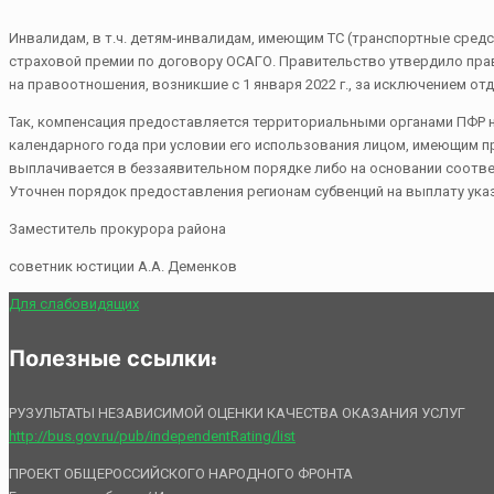
Инвалидам, в т.ч. детям-инвалидам, имеющим ТС (транспортные средс
страховой премии по договору ОСАГО. Правительство утвердило прав
на правоотношения, возникшие с 1 января 2022 г., за исключением о
Так, компенсация предоставляется территориальными органами ПФР н
календарного года при условии его использования лицом, имеющим пр
выплачивается в беззаявительном порядке либо на основании соотве
Уточнен порядок предоставления регионам субвенций на выплату указ
Заместитель прокурора района
советник юстиции А.А. Деменков
Для слабовидящих
Полезные ссылки:
РУЗУЛЬТАТЫ НЕЗАВИСИМОЙ ОЦЕНКИ КАЧЕСТВА ОКАЗАНИЯ УСЛУГ
http://bus.gov.ru/pub/independentRating/list
ПРОЕКТ ОБЩЕРОССИЙСКОГО НАРОДНОГО ФРОНТА