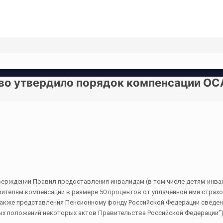
о утвердило порядок компенсации ОСА
 утверждении Правил предоставления инвалидам (в том числе детям-ин
вителям компенсации в размере 50 процентов от уплаченной ими страх
также представления Пенсионному фонду Российской Федерации сведен
ных положений некоторых актов Правительства Российской Федерации