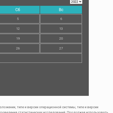
Сб
Вс
5
6
12
13
19
20
26
27
ложении, типе и версии операционной системы, типе и версии
и проведения статистических исследований. Продолжая использовать