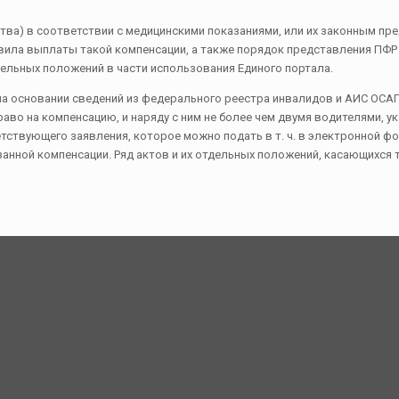
тва) в соответствии с медицинскими показаниями, или их законным пр
ила выплаты такой компенсации, а также порядок представления ПФР 
тдельных положений в части использования Единого портала.
а основании сведений из федерального реестра инвалидов и АИС ОСАГО
аво на компенсацию, и наряду с ним не более чем двумя водителями, 
тствующего заявления, которое можно подать в т. ч. в электронной ф
анной компенсации. Ряд актов и их отдельных положений, касающихся т