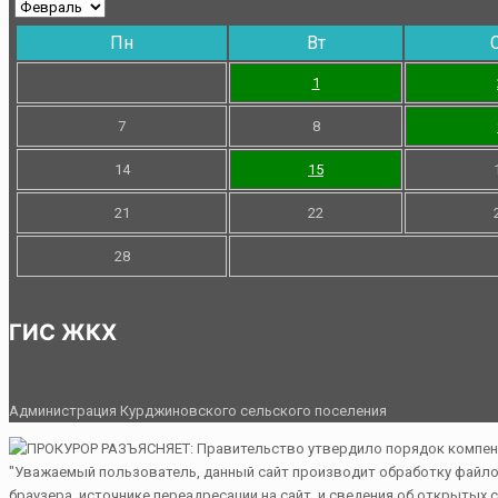
Пн
Вт
1
7
8
14
15
21
22
28
ГИС ЖКХ
Администрация Курджиновского сельского поселения
"Уважаемый пользователь, данный сайт производит обработку файлов 
браузера, источнике переадресации на сайт, и сведения об открытых