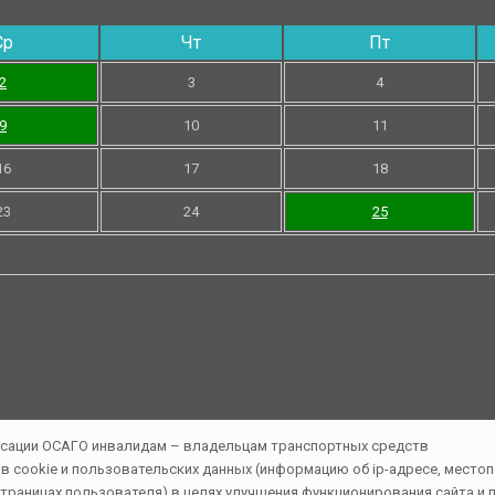
Ср
Чт
Пт
2
3
4
9
10
11
16
17
18
23
24
25
cookie и пользовательских данных (информацию об ip-адресе, местопо
 страницах пользователя) в целях улучшения функционирования сайта 