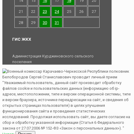
14
15
16
17
18
19
20
21
22
23
24
25
26
27
28
29
30
31
ГИС ЖКХ
Администрация Курджиновского сельского
поселения
"Уважаемый пользователь, данный сайт производит обработку
файлов cookie и пользовательских данных (информацию об ip-
адресе, местоположении, типе и версии операционной системы, типе
и версии браузера, источнике переадресации на сайт, и сведения об
открытых страницах пользователя) в целях улучшения
функционирования сайта и проведения статистических
исследований. Продолжая использовать сайт, вы даете согласие на
сбор и обработку указанной информации (Статья 6 Федерального
закона от 27.07.2006 № 152-ФЗ «Закон о персональных данных»). "