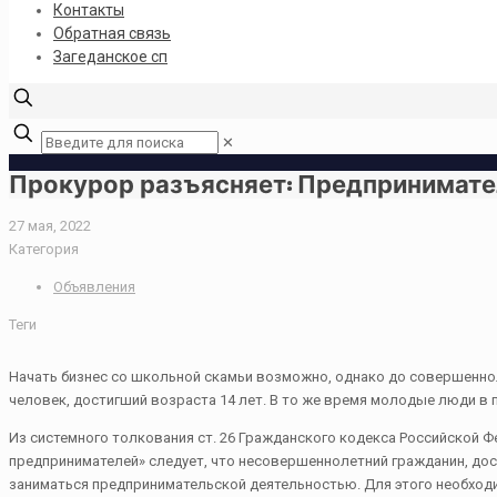
Контакты
Обратная связь
Загеданское сп
✕
Прокурор разъясняет: Предпринимател
27 мая, 2022
Категория
Объявления
Теги
Начать бизнес со школьной скамьи возможно, однако до совершенно
человек, достигший возраста 14 лет. В то же время молодые люди в 
Из системного толкования ст. 26 Гражданского кодекса Российской Ф
предпринимателей» следует, что несовершеннолетний гражданин, дос
заниматься предпринимательской деятельностью. Для этого необходи