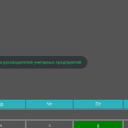
и руководителей унитарных предприятий
Ср
Чт
Пт
4
5
6