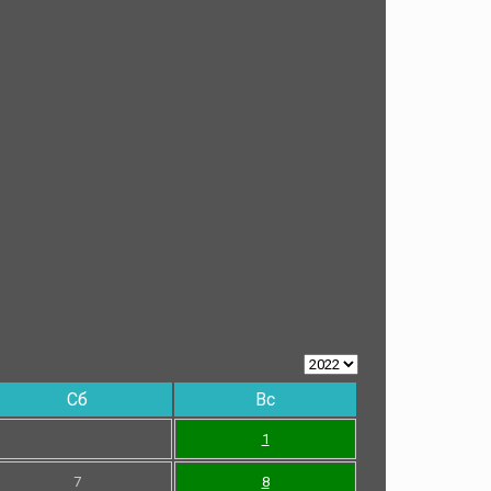
Сб
Вс
1
7
8