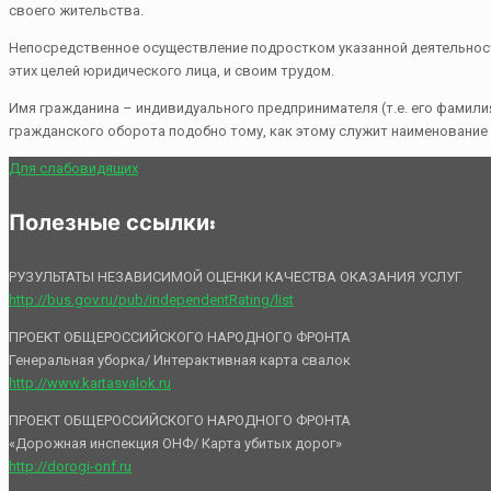
своего жительства.
Непосредственное осуществление подростком указанной деятельности
этих целей юридического лица, и своим трудом.
Имя гражданина – индивидуального предпринимателя (т.е. его фамили
гражданского оборота подобно тому, как этому служит наименование
Для слабовидящих
Полезные ссылки:
РУЗУЛЬТАТЫ НЕЗАВИСИМОЙ ОЦЕНКИ КАЧЕСТВА ОКАЗАНИЯ УСЛУГ
http://bus.gov.ru/pub/independentRating/list
ПРОЕКТ ОБЩЕРОССИЙСКОГО НАРОДНОГО ФРОНТА
Генеральная уборка/ Интерактивная карта свалок
http://www.kartasvalok.ru
ПРОЕКТ ОБЩЕРОССИЙСКОГО НАРОДНОГО ФРОНТА
«Дорожная инспекция ОНФ/ Карта убитых дорог»
http://dorogi-onf.ru