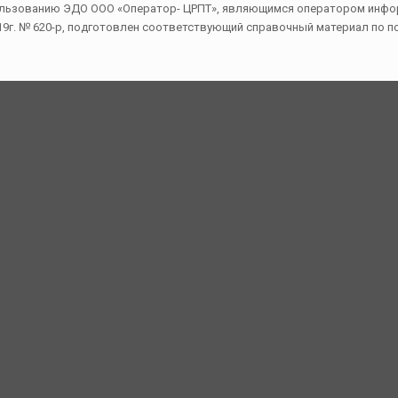
пользованию ЭДО ООО «Оператор- ЦРПТ», являющимся оператором инфо
19г. № 620-р, подготовлен соответствующий справочный материал по п