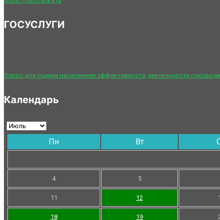
https://narocenka.ru
ГОСУСЛУГИ
Опрос для оценки населением эффективности деятельности руководи
Календарь
Пн
Вт
4
5
11
12
18
19