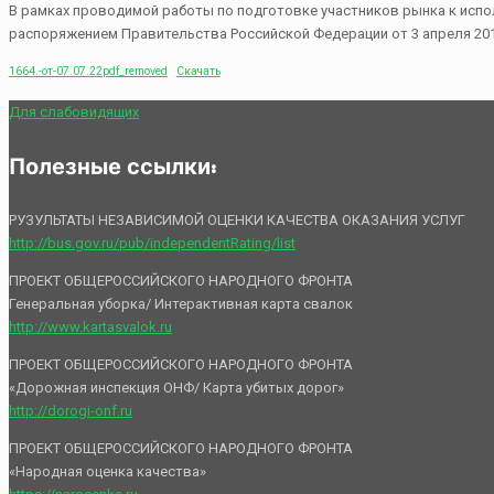
В рамках проводимой работы по подготовке участников рынка к ис
распоряжением Правительства Российской Федерации от 3 апреля 20
1664.-от-07.07.22pdf_removed
Скачать
Для слабовидящих
Полезные ссылки:
РУЗУЛЬТАТЫ НЕЗАВИСИМОЙ ОЦЕНКИ КАЧЕСТВА ОКАЗАНИЯ УСЛУГ
http://bus.gov.ru/pub/independentRating/list
ПРОЕКТ ОБЩЕРОССИЙСКОГО НАРОДНОГО ФРОНТА
Генеральная уборка/ Интерактивная карта свалок
http://www.kartasvalok.ru
ПРОЕКТ ОБЩЕРОССИЙСКОГО НАРОДНОГО ФРОНТА
«Дорожная инспекция ОНФ/ Карта убитых дорог»
http://dorogi-onf.ru
ПРОЕКТ ОБЩЕРОССИЙСКОГО НАРОДНОГО ФРОНТА
«Народная оценка качества»