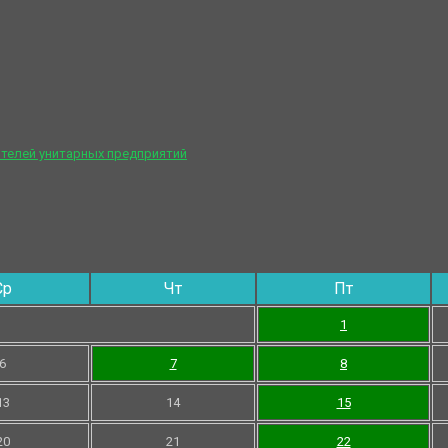
телей унитарных предприятий
Ср
Чт
Пт
1
6
7
8
13
14
15
20
21
22