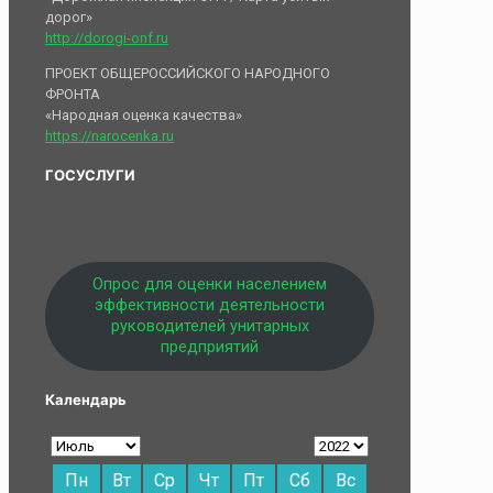
дорог»
http://dorogi-onf.ru
ПРОЕКТ ОБЩЕРОССИЙСКОГО НАРОДНОГО
ФРОНТА
«Народная оценка качества»
https://narocenka.ru
ГОСУСЛУГИ
Опрос для оценки населением
эффективности деятельности
руководителей унитарных
предприятий
Календарь
Пн
Вт
Ср
Чт
Пт
Сб
Вс