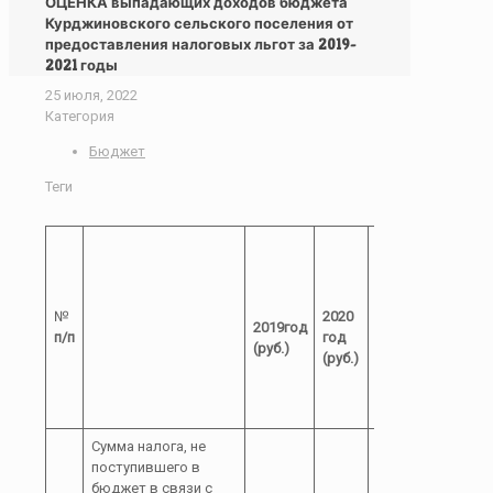
ОЦЕНКА выпадающих доходов бюджета
Курджиновского сельского поселения от
предоставления налоговых льгот за 2019-
2021 годы
25 июля, 2022
Категория
Бюджет
Теги
Предло
№
2020
2021
2019год
по отме
п/п
год
год
(руб.)
льгот
(руб.)
(руб.)
Сумма налога, не
поступившего в
бюджет в связи с