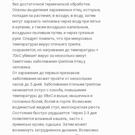
без достаточной термической обработки.
Опасны выделения зараженных птиц, которые,
попадая на растения, в воздух, в воду, затем
могут заразить человека через воду при питье
и купании, а также воздушно-капельным,
воздушно-пылевым путем, и через грязные
руки. Следует помнить, что при минусовых
температурах вирус птичьего гриппа
сохраняется, но нагревание до температуры +
70оС убивает вирус за несколько минут.
Симптомы заболевания гриппом птиц у
человека.
От заражения до первых признаков
заболевания может пройти от нескольких
часов до 5 дней. Заболевание птичьим гриппом
начинается остро с озноба, повышения
температуры до 38оС и выше, мышечных и
головных болей, болей в горле. Возможен
водянистый жидкий стул, многократная рвота.
Состояние быстро ухудшается. Через 2-3 дня
появляется влажный кашель, часто с
примесью крови, одышка. Затем может
возникнуть затрудненное дыхание. Возможно