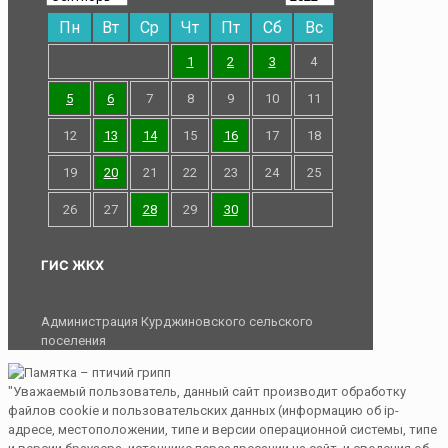
Пн
Вт
Ср
Чт
Пт
Сб
Вс
1
2
3
4
5
6
7
8
9
10
11
12
13
14
15
16
17
18
19
20
21
22
23
24
25
26
27
28
29
30
ГИС ЖКХ
Администрация Курджиновского сельского
поселения
"Уважаемый пользователь, данный сайт производит обработку
файлов cookie и пользовательских данных (информацию об ip-
адресе, местоположении, типе и версии операционной системы, типе