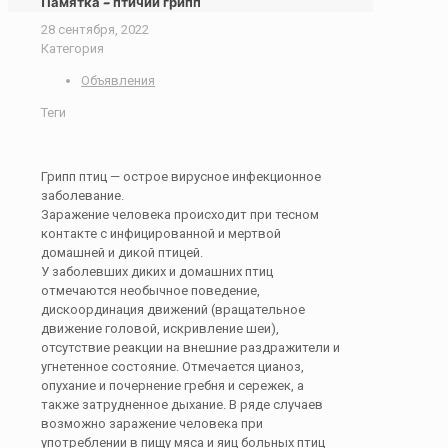
Памятка – птичий грипп
28 сентября, 2022
Категория
Объявления
Теги
Грипп птиц — острое вирусное инфекционное
заболевание.
Заражение человека происходит при тесном
контакте с инфицированной и мертвой
домашней и дикой птицей.
У заболевших диких и домашних птиц
отмечаются необычное поведение,
дискоординация движений (вращательное
движение головой, искривление шеи),
отсутствие реакции на внешние раздражители и
угнетенное состояние. Отмечается цианоз,
опухание и почернение гребня и сережек, а
также затрудненное дыхание. В ряде случаев
возможно заражение человека при
употреблении в пищу мяса и яиц больных птиц