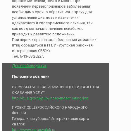
поражение печени, почек и мозга. При
появлении первых признаков заболевания’
необходимо срочно обратиться к врачу для
установления диагноза и назначения
адекватного и своевременного лечения, так
как позднее начало лечения неизбежно
приводит к развитию осложнений.
При первых признаках заболевания домашних
птиц обращаться в РГБУ «Урупская районная
ветеринарная СББЖ»
Тел. 6-13-08 2022г.
Для слабовидящих
Полезные ссылки:
РУЗУЛЬТАТЫ НЕЗАВИСИМОЙ ОЦЕНКИ КАЧЕСТВА
ОКАЗАНИЯ УСЛУГ
http://bus.gov.ru/pub/independentRating/list
ПРОЕКТ ОБЩЕРОССИЙСКОГО НАРОДНОГО
ФРОНТА
Генеральная уборка/ Интерактивная карта
свалок
http://www.kartasvalok.ru