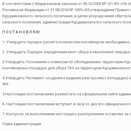
В соответствии с Федеральным законом от 06.10.2003 № 131-ФЗ «Об 
Российской Федерации от 31.08.2018 № 1039 «Об утверждении Правил
Курджиновского сельского поселения, в целях упорядочения обустро
сельского поселения, администрация Курджиновского сельского пос
П О С Т А Н О В Л Я Ю:
1. Утвердить порядок расчета количества контейнеров необходимых
2. Утвердить Порядок определения мест сбора и накопления тверды
3.Утвердить Положение о комиссии по обследованию территории Ку
контейнерных площадок для сбора ТКО на территории Курджиновског
4.Утвердить Регламент создания и ведения реестра мест (площадок)
№4.
5.Настоящее постановление разместить на официальном сайте админ
6. Настоящее постановление вступает в силу со дня его официальног
7. Контроль за выполнением настоящего распоряжения оставляю за с
Глава администрации