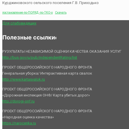
Курджиновского сельского поселения Г.В. Приходько
постановление-по-ПОРЯД.-по-ТКО-o
Скачать
Для слабовидящих
Полезные ссылки:
РУЗУЛЬТАТЫ НЕЗАВИСИМОЙ ОЦЕНКИ КАЧЕСТВА ОКАЗАНИЯ УСЛУГ
http://bus.gov.ru/pub/independentRating/list
ПРОЕКТ ОБЩЕРОССИЙСКОГО НАРОДНОГО ФРОНТА
Генеральная уборка/ Интерактивная карта свалок
http://www.kartasvalok.ru
ПРОЕКТ ОБЩЕРОССИЙСКОГО НАРОДНОГО ФРОНТА
«Дорожная инспекция ОНФ/ Карта убитых дорог»
http://dorogi-onf.ru
ПРОЕКТ ОБЩЕРОССИЙСКОГО НАРОДНОГО ФРОНТА
«Народная оценка качества»
https://narocenka.ru