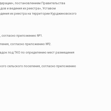
едерации», постановлением Правительства
дов и ведения их реестра», Уставом
едения их реестра на территории Курджиновского
, согласно приложению №1.
еления, согласно приложению №2.
адок под ТКО по определению мест размещения
кого сельского поселения, согласно приложению