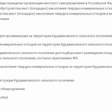
общих принципах организации местного самоуправления в Российской Ф
 обустройства мест (площадок) накопления твёрдых коммунальных отхо
йства мест (площадок) накопления твёрдых коммунальных отходов и в
еления
 для проживающих на территории Курджиновского сельского поселения
х коммунальных отходов на территории Курджиновского сельского пос
рджиновского сельского поселения для подбора мест размещения площ
о сельского поселения, согласно приложению №3.
 накопления твердых коммунальных отходов на территории Курджиновс
истрации Курджиновского сельского поселения.
о обнародования.
обой.