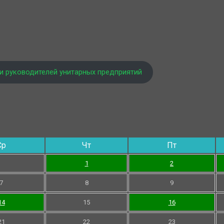
и руководителей унитарных предприятий
Ср
Чт
Пт
1
2
7
8
9
14
15
16
21
22
23