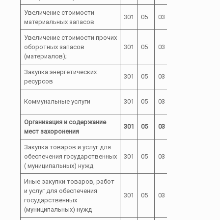
Увеличение стоимости
72 0 00
301
05
03
244
материальных запасов
01000
Увеличение стоимости прочих
72 0 00
оборотных запасов
301
05
03
244
01000
(материалов);
Закупка энергетических
72 0 00
301
05
03
247
ресурсов
01000
72 0 00
Коммунальные услуги
301
05
03
247
01000
Организация и содержание
72 0 00
301
05
03
мест захоронения
03000
Закупка товаров и услуг для
72 0 00
обеспечения государственных
301
05
03
200
03000
( муниципальных) нужд
Иные закупки товаров, работ
и услуг для обеспечения
72 0 00
301
05
03
240
государственных
03000
(муниципальных) нужд