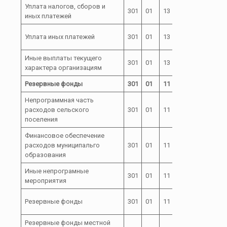
Уплата налогов, сборов и
72 0 00
301
01
13
850
иных платежей
04000
72 0 00
Уплата иных платежей
301
01
13
853
04000
Иные выплаты текущего
72 0 00
301
01
13
853
характера организациям
04000
Резервные фонды
301
01
11
Непрограммная часть
расходов сельского
301
01
11
99
поселения
Финансовое обеспечение
расходов муниципальго
301
01
11
99 0
образования
Иные непрограмные
301
01
11
99 0 00
мероприятия
99 0 00
Резервные фонды
301
01
11
00050
Резервные фонды местной