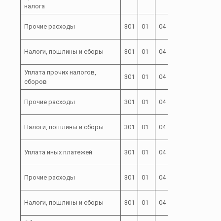
04000
налога
72 0 00
Прочие расходы
301
01
04
851
04000
72 0 00
Налоги, пошлины и сборы
301
01
04
851
04000
Уплата прочих налогов,
72 0 00
301
01
04
852
сборов
04000
72 0 00
Прочие расходы
301
01
04
852
04000
72 0 00
Налоги, пошлины и сборы
301
01
04
852
04000
72 0 00
Уплата иных платежей
301
01
04
853
04000
72 0 00
Прочие расходы
301
01
04
853
04000
72 0 00
Налоги, пошлины и сборы
301
01
04
853
04000