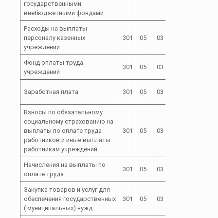
государственными
внебюджетными фондами
Расходы на выплаты
72 0 00
персоналу казенных
301
05
03
110
05000
учреждений
Фонд оплаты труда
72 0 00
301
05
03
111
учреждений
05000
72 0 00
Заработная плата
301
05
03
111
05000
Взносы по обязательному
социальному страхованию на
72 0 00
выплаты по оплате труда
301
05
03
119
05000
работников и иные выплаты
работникам учреждений
Начисления на выплаты по
72 0 00
301
05
03
119
оплате труда
05000
Закупка товаров и услуг для
72 0 00
обеспечения государственных
301
05
03
200
05000
( муниципальных) нужд