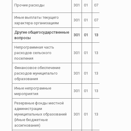
99 0 00
Прочие расходы
301
01
07
880
00020
Иные выплаты текущего
99 0 00
301
01
07
880
характера организациям
00020
Другие общегосударственные
301
01
13
вопросы
Непрограммная часть
расходов сельского
301
01
13
72
поселения
Финансовое обеспечение
расходов муниципальго
301
01
13
72 0
образования
Иные непрограмные
301
01
13
72 0 00
мероприятия
Резервные фонды местной
администрации
72 0 00
муниципальных образований
301
01
13
800
04000
(Иные бюджетные
ассигнования)