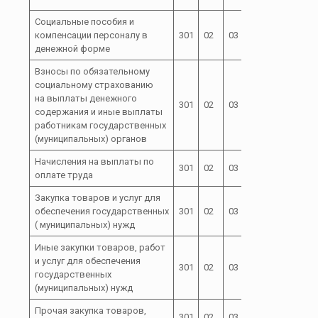
Социальные пособия и
99 0 00
компенсации персоналу в
301
02
03
121
51180
денежной форме
Взносы по обязательному
социальному страхованию
на выплаты денежного
99 0 00
301
02
03
129
содержания и иные выплаты
51180
работникам государственных
(муниципальных) органов
Начисления на выплаты по
99 0 00
301
02
03
129
оплате труда
51180
Закупка товаров и услуг для
99 0 00
обеспечения государственных
301
02
03
200
51180
( муниципальных) нужд
Иные закупки товаров, работ
и услуг для обеспечения
99 0 00
301
02
03
240
государственных
51180
(муниципальных) нужд
Прочая закупка товаров,
99 0 00
301
02
03
244