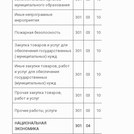
муниципального образования
Иные непрограмные
301
03
10
72 0 00
мероприятия
72 0 00
Пожарная безопосность
301
03
10
98000
Закупка товаров и услуг для
72 0 00
обеспечения государственных
301
03
10
200
98000
( муниципальных) нужд
Иные закупки товаров, работ
и услуг для обеспечения
72 0 00
301
03
10
240
государственных
98000
(муниципальных) нужд
Прочая закупка товаров,
72 0 00
301
03
10
244
работ и услуг
98000
72 0 00
Прочие работы, услуги
301
03
10
244
98000
НАЦИОНАЛЬНАЯ
301
04
ЭКОНОМИКА