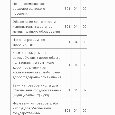
Непрограммная часть
расходов сельского
301
04
09
72
поселения
Обеспечение деятельности
исполнительных органов
301
04
09
72 0
муниципального образования
Иные непрограмные
301
04
09
72 0 00
мероприятия
Капитальный ремонт
автомобильных дорог общего
пользования, в том числе
72 0
301
04
09
дорог поселения ( за
0080040
исключением автомобильных
дорог федерального значения
Закупка товаров и услуг для
72 0
обеспечения государственных
301
04
09
200
0080040
( муниципальных) нужд
Иные закупки товаров, работ
и услуг для обеспечения
72 0
301
04
09
240
государственных
0080040