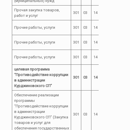
(муниципальных) нужд
Прочая закупка товаров,
01 0 00
301
03
14
244
работ и услуг
00400
01 0 00
Прочие работы, услуги
301
03
14
244
00400
01 0 00
Прочие работы, услуги
301
03
14
244
00400
01 0 00
Прочие работы, услуги
301
03
14
244
00400
целевая программа
“Противодействие коррупции
301
03
14
02
в администрации
Курджиновского СП”
Обеспечение реализации
программы
“Противодействие коррупции
в администрации
02 0 00
301
03
14
Курджиновского СП” (Закупка
00500
товаров и услуг для
обеспечения государственных