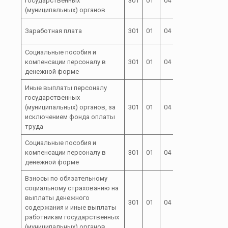
государственных
301
01
04
121
04000
(муниципальных) органов
72 0 00
Заработная плата
301
01
04
121
04000
Социальные пособия и
72 0 00
компенсации персоналу в
301
01
04
121
04000
денежной форме
Иные выплаты персоналу
государственных
72 0 00
(муниципальных) органов, за
301
01
04
122
04000
исключением фонда оплаты
труда
Социальные пособия и
72 0 00
компенсации персоналу в
301
01
04
122
04000
денежной форме
Взносы по обязательному
социальному страхованию на
выплаты денежного
72 0 00
301
01
04
129
содержания и иные выплаты
04000
работникам государственных
(муниципальных) органов