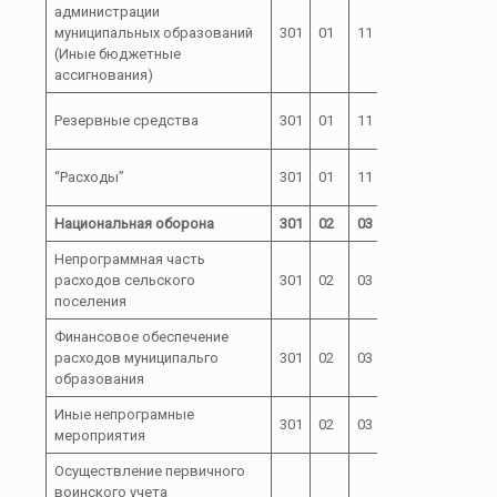
администрации
99 0 00
муниципальных образований
301
01
11
800
00050
(Иные бюджетные
ассигнования)
99 0 00
Резервные средства
301
01
11
870
00050
99 0 00
“Расходы”
301
01
11
870
00050
Национальная оборона
301
02
03
Непрограммная часть
расходов сельского
301
02
03
99
поселения
Финансовое обеспечение
расходов муниципальго
301
02
03
99 0
образования
Иные непрограмные
301
02
03
99 0 00
мероприятия
Осуществление первичного
воинского учета