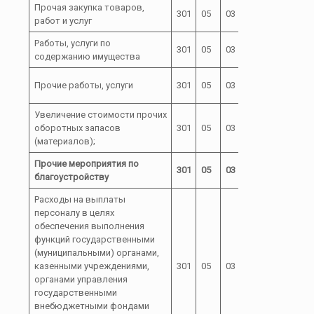
Прочая закупка товаров,
72 0 00
301
05
03
244
работ и услуг
03000
Работы, услуги по
72 0 00
301
05
03
244
содержанию имущества
03000
72 0 00
Прочие работы, услуги
301
05
03
244
03000
Увеличение стоимости прочих
72 0 00
оборотных запасов
301
05
03
244
03000
(материалов);
Прочие мероприятия по
72 0 00
301
05
03
благоустройству
05000
Расходы на выплаты
персоналу в целях
обеспечения выполнения
функций государственными
(муниципальными) органами,
72 0 00
казенными учреждениями,
301
05
03
100
05000
органами управления
государственными
внебюджетными фондами