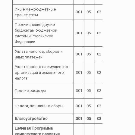
Иные межбюджетные
72 0 00
301
05
02
540
трансферты
L 5760
Перечисления другим
бюджетам бюджетной
72 0 00
301
05
02
540
системы Российской
L 5760
Федерации
Уплата налогов, сборов и
72 0 00
301
05
02
850
иных платежей
02000
Уплата налога на имущество
72 0 00
организаций и земельного
301
05
02
851
02000
налога
72 0 00
Прочие расходы
301
05
02
851
02000
72 0 00
Налоги, пошлины и сборы
301
05
02
851
02000
Благоустройство
301
05
03
Целевая Программа
комплексного развития