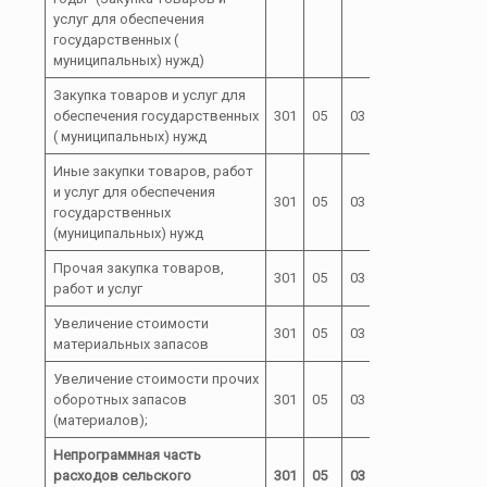
услуг для обеспечения
государственных (
муниципальных) нужд)
Закупка товаров и услуг для
03 0 00
обеспечения государственных
301
05
03
200
00060
( муниципальных) нужд
Иные закупки товаров, работ
и услуг для обеспечения
03 0 00
301
05
03
240
государственных
00060
(муниципальных) нужд
Прочая закупка товаров,
03 0 00
301
05
03
244
работ и услуг
00060
Увеличение стоимости
03 0 00
301
05
03
244
материальных запасов
00060
Увеличение стоимости прочих
03 0 00
оборотных запасов
301
05
03
244
00060
(материалов);
Непрограммная часть
расходов сельского
301
05
03
72