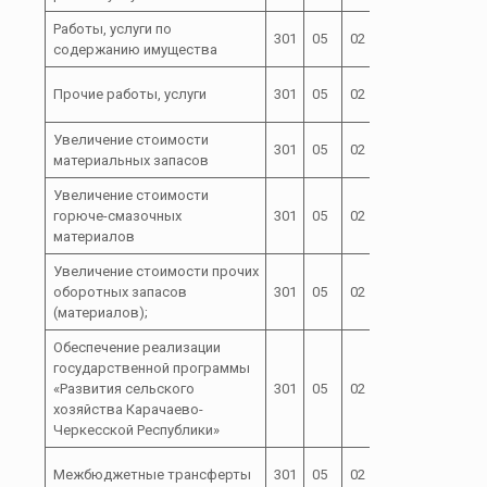
Работы, услуги по
72 0 00
301
05
02
244
содержанию имущества
02000
72 0 00
Прочие работы, услуги
301
05
02
244
02000
Увеличение стоимости
72 0 00
301
05
02
244
материальных запасов
02000
Увеличение стоимости
72 0 00
горюче-смазочных
301
05
02
244
02000
материалов
Увеличение стоимости прочих
72 0 00
оборотных запасов
301
05
02
244
02000
(материалов);
Обеспечение реализации
государственной программы
72 0 00
«Развития сельского
301
05
02
L 5760
хозяйства Карачаево-
Черкесской Республики»
72 0 00
Межбюджетные трансферты
301
05
02
500
L 5760