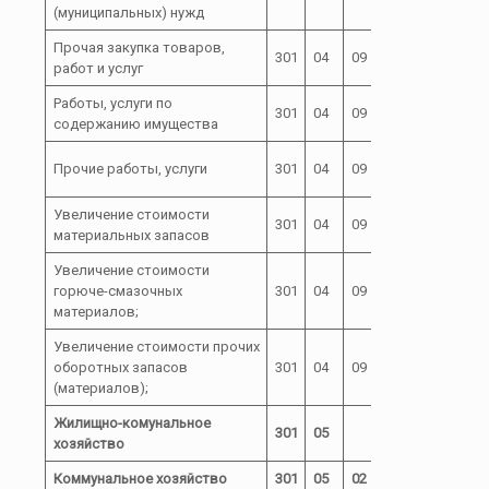
(муниципальных) нужд
Прочая закупка товаров,
72 0
301
04
09
244
работ и услуг
0080040
Работы, услуги по
72 0
301
04
09
244
содержанию имущества
0080040
72 0
Прочие работы, услуги
301
04
09
244
0080040
Увеличение стоимости
72 0
301
04
09
244
материальных запасов
0080040
Увеличение стоимости
72 0
горюче-смазочных
301
04
09
244
0080040
материалов;
Увеличение стоимости прочих
72 0
оборотных запасов
301
04
09
244
0080040
(материалов);
Жилищно-комунальное
301
05
хозяйство
Коммунальное хозяйство
301
05
02