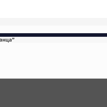
анца”