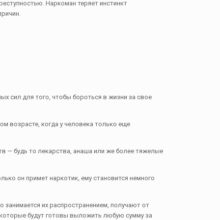
реступностью. Наркоман теряет инстинкт
причин.
х сил для того, чтобы бороться в жизни за свое
вом возрасте, когда у человека только еще
тв — будь то лекарства, анаша или же более тяжелые
олько он примет наркотик, ему становится немного
о занимается их распространением, получают от
, которые будут готовы выложить любую сумму за