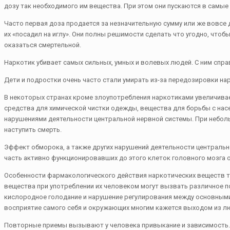
дозу так необходимого им вещества. При этом они пускаются в самы
Часто первая доза продается за незначительную сумму или же вовсе
их «посадил на иглу». Они полны решимости сделать что угодно, чтоб
оказаться смертельной.
Наркотик убивает самых сильных, умных и волевых людей. С ним спра
Дети и подростки очень часто стали умирать из-за передозировки н
В некоторых странах кроме злоупотребления наркотиками увеличива
средства для химической чистки одежды, вещества для борьбы с нас
нарушениями деятельности центральной нервной системы. При небол
наступить смерть.
Эффект обморока, а также других нарушений деятельности централь
часть активно функционировавших до этого клеток головного мозга 
Особенности фармакологического действия наркотических веществ та
вещества при употреблении их человеком могут вызвать различное 
кислородное голодание и нарушение регулирования между основными
восприятие самого себя и окружающих многим кажется выходом из л
Повторные приемы вызывают у человека привыкание и зависимость. В