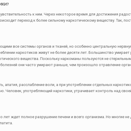
ИКИ?
 чувствительность к ним. Через некоторое время для достижения радос
роисходит переход к более сильному наркотическому веществу. Так, по
ими все системы органов и тканей, но особенно центральную нервную с
еблении наркотиков живут не более десяти лет. Большинство умирает 
котического вещества. Поскольку наркоманы пользуются не стерильны
их болезней они часто умирают раньше, чем произошло отравление орга
, апатия, расслабление воли, а при употреблении отдельных наркотик
ю. Человек, употребляющий наркотики, утрачивает контроль над свое
 лет ждет полное разрушение печени и всего организма. Но многие не
патита.