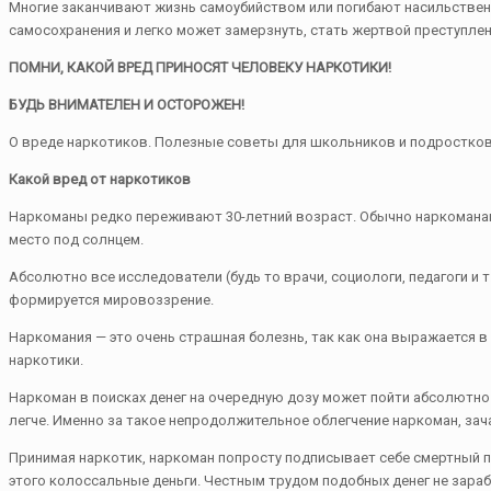
Многие заканчивают жизнь самоубийством или погибают насильственн
самосохранения и легко может замерзнуть, стать жертвой преступления
ПОМНИ, КАКОЙ ВРЕД ПРИНОСЯТ ЧЕЛОВЕКУ НАРКОТИКИ!
БУДЬ ВНИМАТЕЛЕН И ОСТОРОЖЕН!
О вреде наркотиков. Полезные советы для школьников и подростко
Какой вред от наркотиков
Наркоманы редко переживают 30-летний возраст. Обычно наркоманами
место под солнцем.
Абсолютно все исследователи (будь то врачи, социологи, педагоги и т
формируется мировоззрение.
Наркомания — это очень страшная болезнь, так как она выражается в
наркотики.
Наркоман в поисках денег на очередную дозу может пойти абсолютно н
легче. Именно за такое непродолжительное облегчение наркоман, зач
Принимая наркотик, наркоман попросту подписывает себе смертный п
этого колоссальные деньги. Честным трудом подобных денег не зара