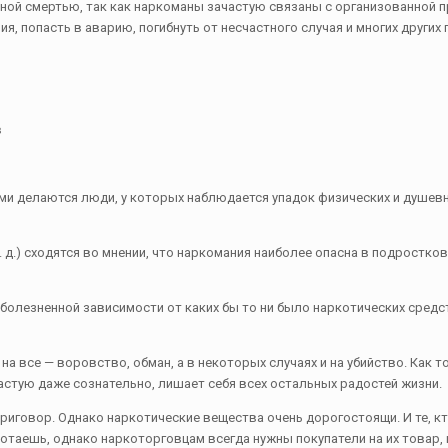
ой смертью, так как наркоманы зачастую связаны с организованной п
, попасть в аварию, погибнуть от несчастного случая и многих других 
в
 делаются люди, у которых наблюдается упадок физических и душевны
. д.) сходятся во мнении, что наркомания наиболее опасна в подростко
 болезненной зависимости от каких бы то ни было наркотических средс
а все — воровство, обман, а в некоторых случаях и на убийство. Как т
астую даже сознательно, лишает себя всех остальных радостей жизни.
риговор. Однако наркотические вещества очень дорогостоящи. И те, кт
ботаешь, однако наркоторговцам всегда нужны покупатели на их товар