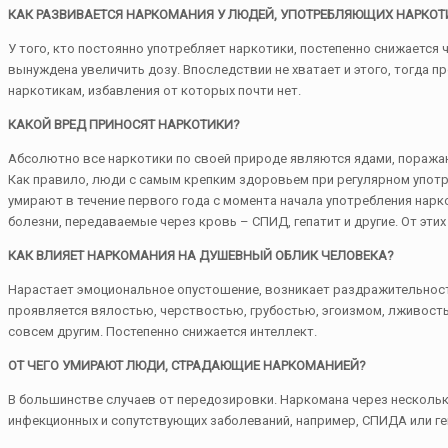
КАК РАЗВИВАЕТСЯ НАРКОМАНИЯ У ЛЮДЕЙ, УПОТРЕБЛЯЮЩИХ НАРКОТ
У того, кто постоянно употребляет наркотики, постепенно снижается
вынуждена увеличить дозу. Впоследствии не хватает и этого, тогда п
наркотикам, избавления от которых почти нет.
КАКОЙ ВРЕД ПРИНОСЯТ НАРКОТИКИ?
Абсолютно все наркотики по своей природе являются ядами, поражающ
Как правило, люди с самым крепким здоровьем при регулярном употр
умирают в течение первого года с момента начала употребления нар
болезни, передаваемые через кровь – СПИД, гепатит и другие. От эт
КАК ВЛИЯЕТ НАРКОМАНИЯ НА ДУШЕВНЫЙ ОБЛИК ЧЕЛОВЕКА?
Нарастает эмоциональное опустошение, возникает раздражительность
проявляется вялостью, черствостью, грубостью, эгоизмом, лживость
совсем другим. Постепенно снижается интеллект.
ОТ ЧЕГО УМИРАЮТ ЛЮДИ, СТРАДАЮЩИЕ НАРКОМАНИЕЙ?
В большинстве случаев от передозировки. Наркомана через несколько
инфекционных и сопутствующих заболеваний, например, СПИДА или ге