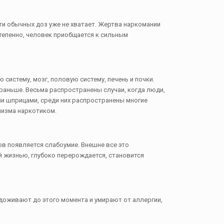
ти обычных доз уже не хватает. Жертва наркомании
степенно, человек приобщается к сильным
истему, мозг, половую систему, печень и почки.
раньше. Весьма распространены случаи, когда люди,
ми шприцами, среди них распространены многие
низма наркотиком.
ов появляется слабоумие. Внешне все это
й жизнью, глубоко перерождается, становится
 доживают до этого момента и умирают от аллергии,