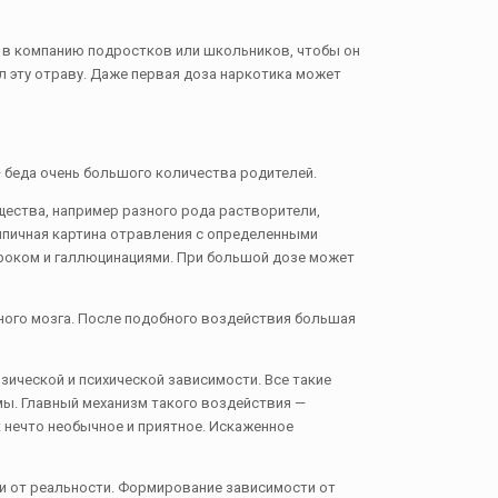
а в компанию подростков или школьников, чтобы он
ал эту отраву. Даже первая доза наркотика может
— беда очень большого количества родителей.
ества, например разного рода растворители,
ипичная картина отравления с определенными
роком и галлюцинациями. При большой дозе может
ного мозга. После подобного воздействия большая
ической и психической зависимости. Все такие
ы. Главный механизм такого воздействия —
 нечто необычное и приятное. Искаженное
ти от реальности. Формирование зависимости от