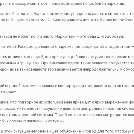
е разные изощрения, чтобы человек впервые попробовал наркотик.
 дается бесплатно. Наркоторговцы могут нарочно заслать своего агент
ы хотя бы один их знакомый начал принимать или хотя бы раз попробов
виться не может почти никто. Наркотики — это беда для здоровья.
аркотиков. Распространенность наркоманов среди детей и подростков 
ется количество людей, которые употребляют летучие токсические вещ
екомыми и грызунами. При вдыхании паров таких веществ получается т
ьшой дозе таких веществ это заканчивается непродолжительным обмо
ной нервной системы связаны с кислородным голоданием клеток голов
отмирает.
кие, что повторное их использование приводит к ярко выраженной физ
по продолжительности нарушение действия центральной нервной систем
 центрами нервной системы. Подобное состояние рассматривается как
юбых сложных жизненных ситуаций.
 этой ситуации человека ищет объяснение и повод для того, чтобы уй